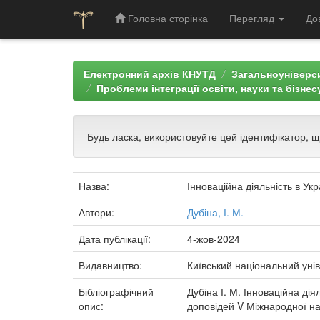
Головна сторінка
Перегляд
До
Skip
navigation
Електронний архів КНУТД
Загальноуніверси
Проблеми інтеграції освіти, науки та бізнес
Будь ласка, використовуйте цей ідентифікатор, 
Назва:
Інноваційна діяльність в Укр
Автори:
Дубіна, І. М.
Дата публікації:
4-жов-2024
Видавництво:
Київський національний унів
Бібліографічний
Дубіна І. М. Інноваційна діял
опис:
доповідей V Міжнародної нау