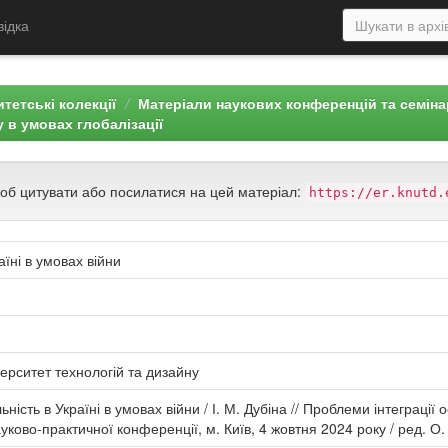
відка
тетські колекції
Матеріали наукових конференцій та семін
у в умовах глобалізації
щоб цитувати або посилатися на цей матеріал:
https://er.knutd.
аїні в умовах війни
ерситет технологій та дизайну
ьність в Україні в умовах війни / І. М. Дубіна // Проблеми інтеграції о
ково-практичної конференції, м. Київ, 4 жовтня 2024 року / ред. О.