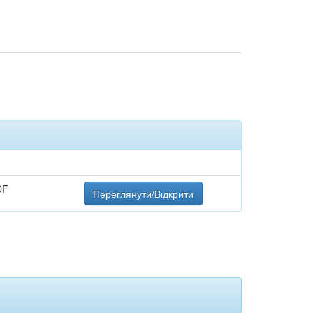
DF
Переглянути/Відкрити