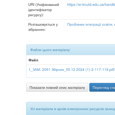
URI (Уніфікований
https://er.knutd.edu.ua/han
ідентифікатор
ресурсу):
Розташовується у
Проблеми інтеграції освіти, 
зібраннях:
Файли цього матеріалу:
Файл
1_ЗАМ. 2091 Збірник_05.12.2024 (1)-2-117-119.pdf
Показати повний опис матеріалу
Перегляд ста
Усі матеріали в архіві електронних ресурсів захи