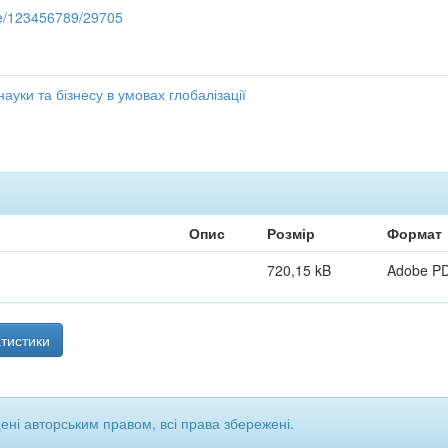
dle/123456789/29705
науки та бізнесу в умовах глобалізації
Опис
Розмір
Формат
720,15 kB
Adobe P
тистики
щені авторським правом, всі права збережені.