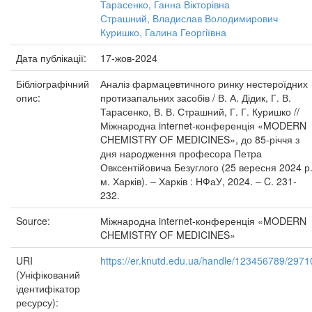
Тарасенко, Ганна Вікторівна
Страшний, Владислав Володимирович
Куришко, Галина Георгіївна
Дата публікації:
17-жов-2024
Бібліографічний
Аналіз фармацевтичного ринку нестероїдних
опис:
протизапальних засобів / В. А. Дідик, Г. В.
Тарасенко, В. В. Страшний, Г. Г. Куришко //
Міжнародна internet-конференція «MODERN
CHEMISTRY OF MEDICINES», до 85-річчя з
дня народження професора Петра
Овксентійовича Безуглого (25 вересня 2024 р.
м. Харків). – Харків : НФаУ, 2024. – C. 231-
232.
Source:
Міжнародна internet-конференція «MODERN
CHEMISTRY OF MEDICINES»
URI
https://er.knutd.edu.ua/handle/123456789/2971
(Уніфікований
ідентифікатор
ресурсу):