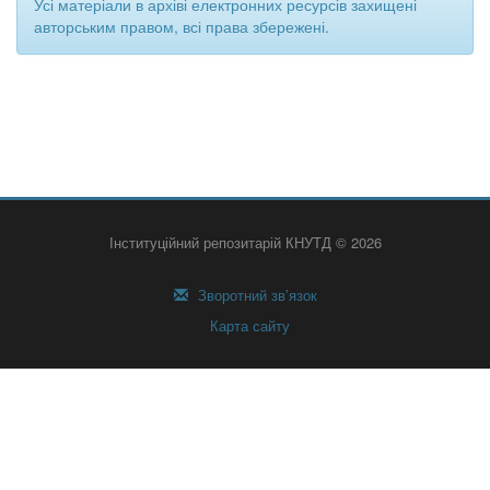
Усі матеріали в архіві електронних ресурсів захищені
авторським правом, всі права збережені.
Інституційний репозитарій КНУТД © 2026
Зворотний зв’язок
Карта сайту