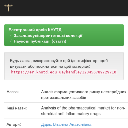
Skip
navigation
Електронний архів КНУТД
Загальноуніверситетські колекції
Наукові публікації (статті)
Будь ласка, використовуйте цей ідентифікатор, щоб
цитувати або посилатися на цей матеріал:
https://er.knutd.edu.ua/handle/123456789/29710
Назва:
Аналіз фармацевтичного ринку нестероїдних
протизапальних засобів
Інші назви:
Analysis of the pharmaceutical market for non-
steroidal anti-inflammatory drugs
Автори:
Дідик, Віталіна Анатоліївна