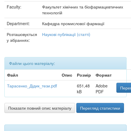
Faculty:
Факультет хімічних та біофармацевтичних
технологій
Department:
Кафедра промислової фармації
Розташовується
Наукові публікації (статті)
у зібраннях:
Файли цього матеріалу:
Файл
Опис
Розмір
Формат
Тарасенко_Дідик_тези.pdf
651,48
Adobe
Перег
kB
PDF
Показати повний опис матеріалу
Перегляд статистики