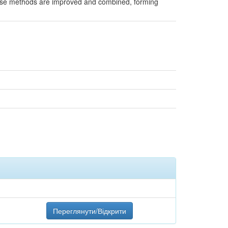
hese methods are improved and combined, forming
Переглянути/Відкрити