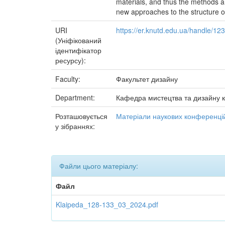
materials, and thus the methods 
new approaches to the structure of
URI
https://er.knutd.edu.ua/handle/1
(Уніфікований
ідентифікатор
ресурсу):
Faculty:
Факультет дизайну
Department:
Кафедра мистецтва та дизайну 
Розташовується
Матеріали наукових конференцій
у зібраннях:
Файли цього матеріалу:
Файл
Klaipeda_128-133_03_2024.pdf