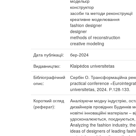
модельєр
конструктор
засоби та методи реконструкції
креативне моделювання
fashion designer
designer
methods of reconstruction
creative modeling
Дата публікації:
бер-2024
Видавництво:
Klaipėdos universitetas
Бібліографічний
Сербін О. Трансформаційна реконс
опис:
practical conference «Eurointegra
universitetas, 2024. Р.128-133.
Короткий огляд
Аналізуючи модну індустрію, оста
(реферат):
дизайнерів провідних Будинків м
новітні інноваційні матеріали –
удосконалюються, поєднуються, 
Analyzing the fashion industry, th
ideas of designers of leading fash