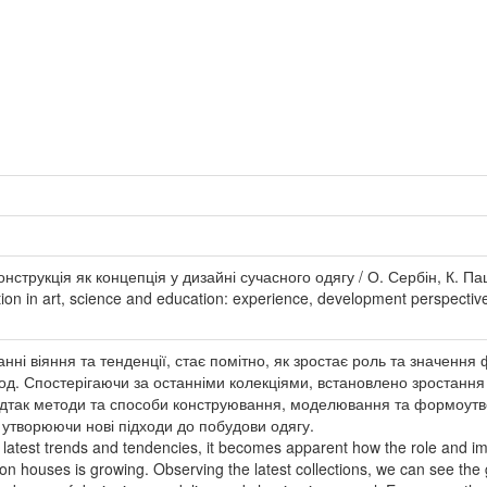
трукція як концепція у дизайні сучасного одягу / О. Сербін, К. Пашке
tion in art, science and education: experience, development perspectiv
нні віяння та тенденції, стає помітно, як зростає роль та значення ф
од. Спостерігаючи за останніми колекціями, встановлено зростання 
 відтак методи та способи конструювання, моделювання та формоутв
утворюючи нові підходи до побудови одягу.
e latest trends and tendencies, it becomes apparent how the role and imp
ion houses is growing. Observing the latest collections, we can see the 