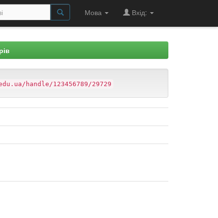
Мова
Вхід:
рів
edu.ua/handle/123456789/29729