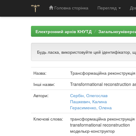
Головна сторінка
Перегляд
До
Skip
navigation
Електронний архів КНУТД
Загальноуніверси
Будь ласка, використовуйте цей ідентифікатор, 
Назва:
Трансформаційна реконструкція я
Інші назви:
Transformational reconstruction a
Автори:
Сербін, Олегослав
Пашкевич, Калина
Герасименко, Олена
Ключові слова:
трансформаційна реконструкція
transformational reconstruction
модельєр-конструктор