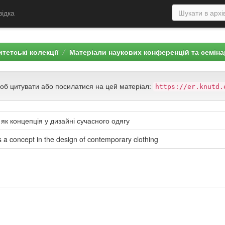
відка
тетські колекції
Матеріали наукових конференцій та семіна
щоб цитувати або посилатися на цей матеріал:
https://er.knutd.
к концепція у дизайні сучасного одягу
s a concept in the design of contemporary clothing