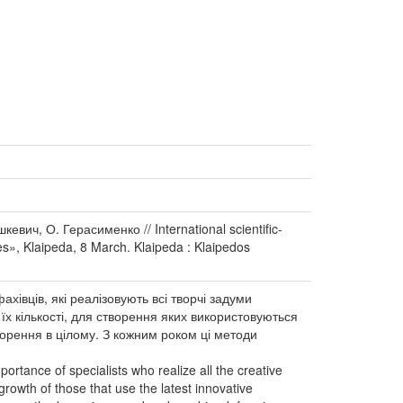
вич, О. Герасименко // International scientific-
es», Klaipeda, 8 March. Klaipeda : Klaipedos
ахівців, які реалізовують всі творчі задуми
їх кількості, для створення яких використовуються
орення в цілому. З кожним роком ці методи
ortance of specialists who realize all the creative
growth of those that use the latest innovative