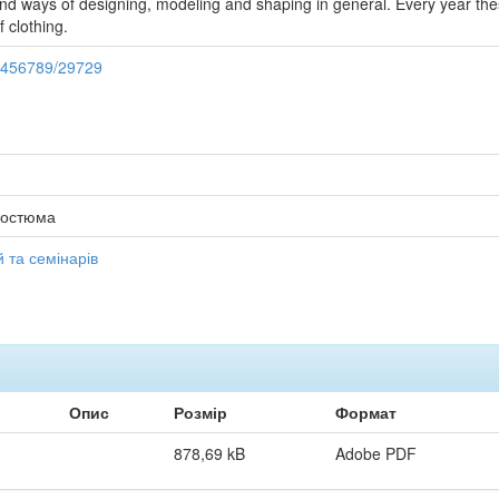
and ways of designing, modeling and shaping in general. Every year t
 clothing.
23456789/29729
костюма
 та семінарів
Опис
Розмір
Формат
878,69 kB
Adobe PDF