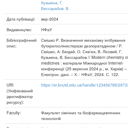
Кузьміна, Г.
Бессарабов, В.
Дата публікації:
вер-2024
Видавництво:
НФаУ
Бібліографічний
Смішко Р. Визначення механізму інгібування
опис:
бутирилхолінестерази дезлоратадином / Р.
Смішко, А. Бегдай, О. Сив’юк, В. Лісовий, Г.
Кузьміна, В. Бессарабов // Modern chemistry o
medicines : матеріали Міжнародної Internet-
конференції (25 вересня 2024 р., м. Харків) –
Електрон. дані. – Х. : НФаУ, 2024. С. 122.
URI
https://er.knutd.edu.ua/handle/123456789/2973
(Уніфікований
ідентифікатор
ресурсу):
Faculty:
Факультет хімічних та біофармацевтичних
технологій