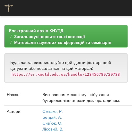
Skip
navigation
Електронний архів КНУТД
Загальноуніверситетські колекції
Матеріали наукових конференцій та семінарів
Будь ласка, використовуйте цей ідентифікатор, щоб
цитувати або посилатися на цей матеріал:
https://er.knutd.edu.ua/handle/123456789/29733
Назва:
Визначення механізму інгібування
бутирилхолінестерази дезлоратадином.
Автори:
Смішко, Р.
Бегдай, А.
Сив’юк, О.
Лісовий, В.