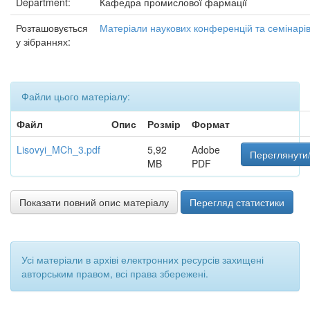
Department:
Кафедра промислової фармації
Розташовується
Матеріали наукових конференцій та семінарі
у зібраннях:
Файли цього матеріалу:
Файл
Опис
Розмір
Формат
Lisovyi_MCh_3.pdf
5,92
Adobe
Переглянути/
MB
PDF
Показати повний опис матеріалу
Перегляд статистики
Усі матеріали в архіві електронних ресурсів захищені
авторським правом, всі права збережені.