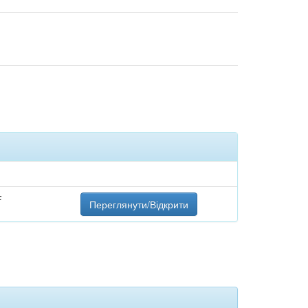
F
Переглянути/Відкрити