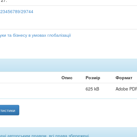
127.
e/123456789/29744
уки та бізнесу в умовах глобалізації
Опис
Розмір
Формат
625 kB
Adobe PD
тистики
щені авторським правом, всі права збережені.