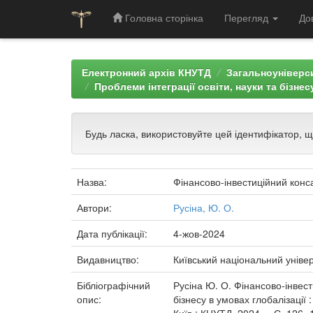
Головна сторінка
Перегляд
До
Skip
navigation
Електронний архів КНУТД
Загальноуніверси
Проблеми інтеграції освіти, науки та бізнес
Будь ласка, використовуйте цей ідентифікатор, 
Назва:
Фінансово-інвестиційний конс
Автори:
Русіна, Ю. О.
Дата публікації:
4-жов-2024
Видавництво:
Київський національний універ
Бібліографічний
Русіна Ю. О. Фінансово-інвест
опис:
бізнесу в умовах глобалізації