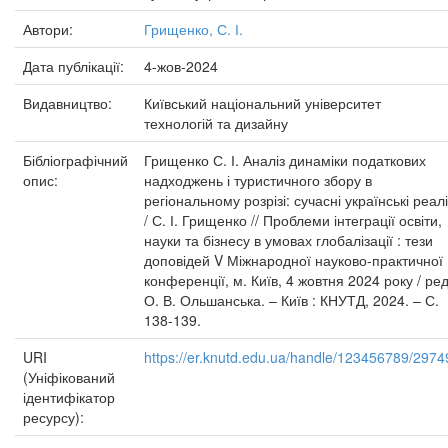
Автори:
Грищенко, С. І.
Дата публікації:
4-жов-2024
Видавництво:
Київський національний університет
технологій та дизайну
Бібліографічний
Грищенко С. І. Аналіз динаміки податкових
опис:
надходжень і туристичного збору в
регіональному розрізі: сучасні українські реалі
/ С. І. Грищенко // Проблеми інтеграції освіти,
науки та бізнесу в умовах глобалізації : тези
доповідей V Міжнародної науково-практичної
конференції, м. Київ, 4 жовтня 2024 року / ред
О. В. Ольшанська. – Київ : КНУТД, 2024. – С.
138-139.
URI
https://er.knutd.edu.ua/handle/123456789/2974
(Уніфікований
ідентифікатор
ресурсу):