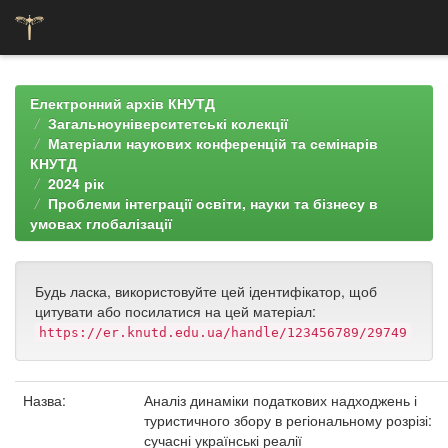
Skip
navigation
Електронний архів КНУТД
Загальноуніверситетські колекції
Матеріали наукових конференцій та семінарів
КНУТД
2024 рік
Проблеми інтеграції освіти, науки та бізнесу в
умовах глобалізації
Будь ласка, використовуйте цей ідентифікатор, щоб
цитувати або посилатися на цей матеріал:
https://er.knutd.edu.ua/handle/123456789/29749
Назва:
Аналіз динаміки податкових надходжень і
туристичного збору в регіональному розрізі:
сучасні українські реалії