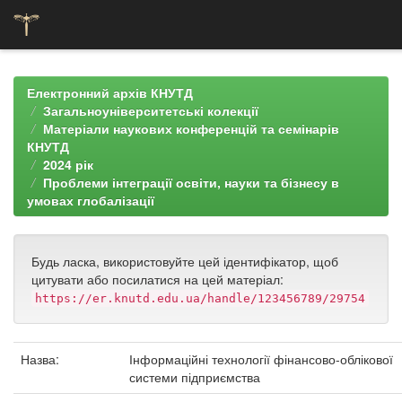
Skip
navigation
Електронний архів КНУТД
Загальноуніверситетські колекції
Матеріали наукових конференцій та семінарів
КНУТД
2024 рік
Проблеми інтеграції освіти, науки та бізнесу в
умовах глобалізації
Будь ласка, використовуйте цей ідентифікатор, щоб
цитувати або посилатися на цей матеріал:
https://er.knutd.edu.ua/handle/123456789/29754
Назва:
Інформаційні технології фінансово-облікової
системи підприємства