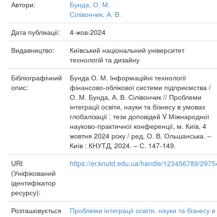
Автори:
Бунда, О. М.
Сілівончик, А. В.
Дата публікації:
4-жов-2024
Видавництво:
Київський національний університет
технологій та дизайну
Бібліографічний
Бунда О. М. Інформаційні технології
опис:
фінансово-облікової системи підприємства /
О. М. Бунда, А. В. Сілівончик // Проблеми
інтеграції освіти, науки та бізнесу в умовах
глобалізації : тези доповідей V Міжнародної
науково-практичної конференції, м. Київ, 4
жовтня 2024 року / ред. О. В. Ольшанська. –
Київ : КНУТД, 2024. – С. 147-149.
URI
https://er.knutd.edu.ua/handle/123456789/2975
(Уніфікований
ідентифікатор
ресурсу):
Розташовується
Проблеми інтеграції освіти, науки та бізнесу в