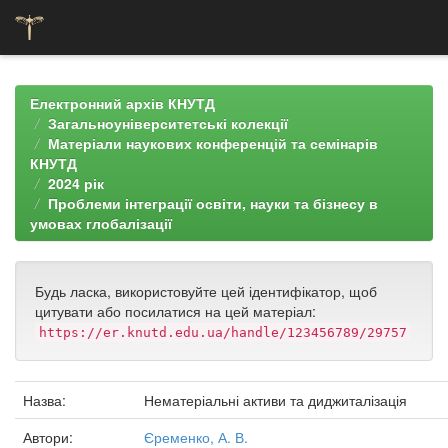
Skip
navigation
Електронний архів КНУТД
Загальноуніверситетські колекції
Матеріали наукових конференцій та семінарів
КНУТД
2024 рік
Проблеми інтеграції освіти, науки та бізнесу в
умовах глобалізації
Будь ласка, використовуйте цей ідентифікатор, щоб
цитувати або посилатися на цей матеріал:
https://er.knutd.edu.ua/handle/123456789/29757
Назва:
Нематеріальні активи та диджиталізація
Автори:
Єременко, А. В.