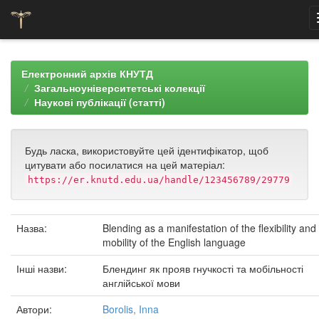
Skip
navigation
Електронний архів КНУТД
Загальноуніверситетські колекції
Наукові публікації (статті)
Будь ласка, використовуйте цей ідентифікатор, щоб
цитувати або посилатися на цей матеріал:
https://er.knutd.edu.ua/handle/123456789/29779
Назва:
Blending as a manifestation of the flexibility and
mobility of the English language
Інші назви:
Блендинг як прояв гнучкості та мобільності
англійської мови
Автори:
Borolis, Inna