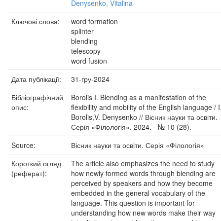
Denysenko, Vitalina
Ключові слова:
word formation
splinter
blending
telescopy
word fusion
Дата публікації:
31-гру-2024
Бібліографічний
Borolis I. Blending as a manifestation of the
опис:
flexibility and mobility of the English language / I
Borolis,V. Denysenko // Вісник науки та освіти.
Серія «Філологія». 2024. - № 10 (28).
Source:
Вісник науки та освіти. Серія «Філологія»
Короткий огляд
The article also emphasizes the need to study
(реферат):
how newly formed words through blending are
perceived by speakers and how they become
embedded in the general vocabulary of the
language. This question is important for
understanding how new words make their way