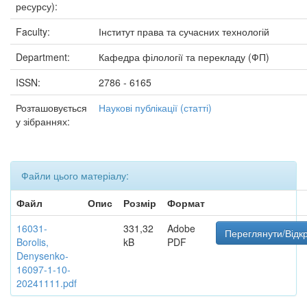
ресурсу):
Faculty:
Інститут права та сучасних технологій
Department:
Кафедра філології та перекладу (ФП)
ISSN:
2786 - 6165
Розташовується
Наукові публікації (статті)
у зібраннях:
Файли цього матеріалу:
Файл
Опис
Розмір
Формат
16031-
331,32
Adobe
Переглянути/Відк
Borolis,
kB
PDF
Denysenko-
16097-1-10-
20241111.pdf