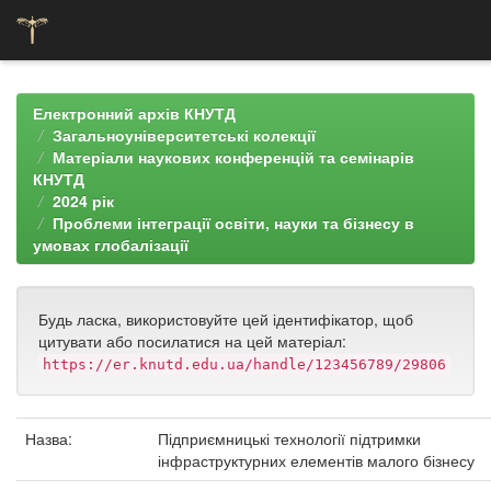
Skip
navigation
Електронний архів КНУТД
Загальноуніверситетські колекції
Матеріали наукових конференцій та семінарів
КНУТД
2024 рік
Проблеми інтеграції освіти, науки та бізнесу в
умовах глобалізації
Будь ласка, використовуйте цей ідентифікатор, щоб
цитувати або посилатися на цей матеріал:
https://er.knutd.edu.ua/handle/123456789/29806
Назва:
Підприємницькі технології підтримки
інфраструктурних елементів малого бізнесу