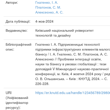
Автори:
Гнатенко, І. А.
Платонов, С. М.
Алексеєнко, А. С.
Дата публікації:
4-жов-2024
Видавництво:
Київський національний університет
технологій та дизайну
Бібліографічний
Гнатенко І. А. Підприємницькі технології
опис:
підтримки інфраструктурних елементів малог
бізнесу / І. А. Гнатенко, С. М. Платонов, А. С.
Алексеєнко // Проблеми інтеграції освіти,
науки та бізнесу в умовах глобалізації : тези
доповідей V Міжнародної науково-практичної
конференції, м. Київ, 4 жовтня 2024 року / ред
О. В. Ольшанська. – Київ : КНУТД, 2024. – С.
226-228.
URI
https://er.knutd.edu.ua/handle/123456789/2980
(Уніфікований
ідентифікатор
ресурсу):