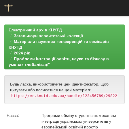
Skip
navigation
Електронний архів КНУТД
Загальноуніверситетські колекції
Матеріали наукових конференцій та семінарів
КНУТД
2024 рік
Проблеми інтеграції освіти, науки та бізнесу в
умовах глобалізації
Будь ласка, використовуйте цей ідентифікатор, щоб
цитувати або посилатися на цей матеріал:
https://er.knutd.edu.ua/handle/123456789/29822
Назва:
Програми обміну студентів як механізм
інтеграції українських університетів у
європейський освітній простір