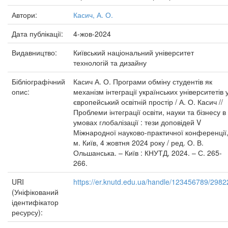
Автори:
Касич, А. О.
Дата публікації:
4-жов-2024
Видавництво:
Київський національний університет
технологій та дизайну
Бібліографічний
Касич А. О. Програми обміну студентів як
опис:
механізм інтеграції українських університетів 
європейський освітній простір / А. О. Касич //
Проблеми інтеграції освіти, науки та бізнесу в
умовах глобалізації : тези доповідей V
Міжнародної науково-практичної конференції
м. Київ, 4 жовтня 2024 року / ред. О. В.
Ольшанська. – Київ : КНУТД, 2024. – С. 265-
266.
URI
https://er.knutd.edu.ua/handle/123456789/2982
(Уніфікований
ідентифікатор
ресурсу):