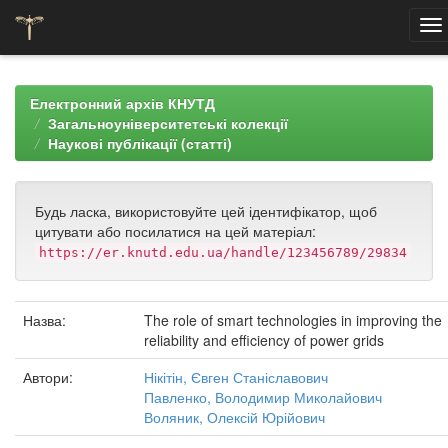
Skip
navigation
Електронний архів КНУТД
Загальноуніверситетські колекції
Наукові публікації (статті)
Будь ласка, використовуйте цей ідентифікатор, щоб
цитувати або посилатися на цей матеріал:
https://er.knutd.edu.ua/handle/123456789/29834
Назва:
The role of smart technologies in improving the
reliability and efficiency of power grids
Автори:
Нікітін, Євген Станіславович
Павленко, Володимир Миколайович
Воляник, Олексій Юрійович