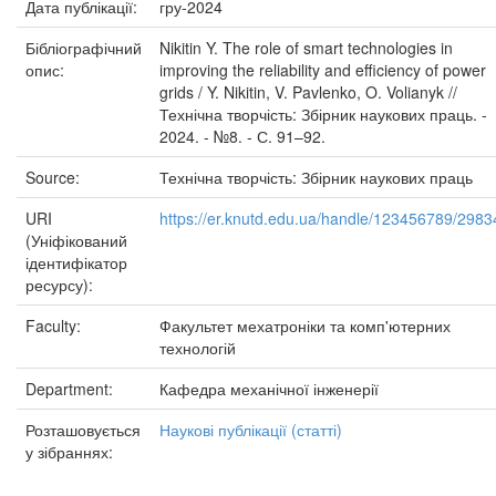
Дата публікації:
гру-2024
Бібліографічний
Nikitin Y. The role of smart technologies in
опис:
improving the reliability and efficiency of power
grids / Y. Nikitin, V. Pavlenko, O. Volianyk //
Технічна творчість: Збірник наукових праць. -
2024. - №8. - С. 91–92.
Source:
Технічна творчість: Збірник наукових праць
URI
https://er.knutd.edu.ua/handle/123456789/2983
(Уніфікований
ідентифікатор
ресурсу):
Faculty:
Факультет мехатроніки та комп'ютерних
технологій
Department:
Кафедра механічної інженерії
Розташовується
Наукові публікації (статті)
у зібраннях: