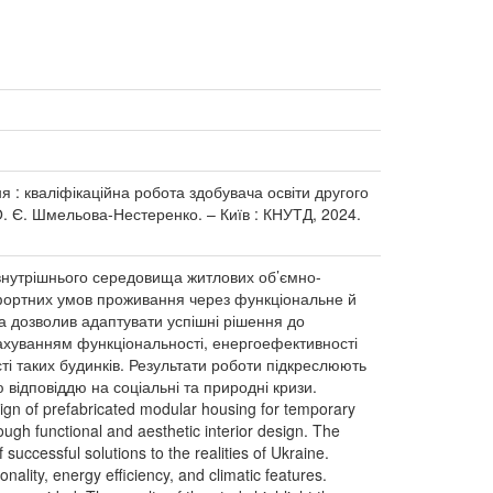
 : кваліфікаційна робота здобувача освіти другого
. О. Є. Шмельова-Нестеренко. – Київ : КНУТД, 2024.
внутрішнього середовища житлових об’ємно-
фортних умов проживання через функціональне й
а дозволив адаптувати успішні рішення до
рахуванням функціональності, енергоефективності
ті таких будинків. Результати роботи підкреслюють
 відповіддю на соціальні та природні кризи.
sign of prefabricated modular housing for temporary
ugh functional and aesthetic interior design. The
successful solutions to the realities of Ukraine.
lity, energy efficiency, and climatic features.