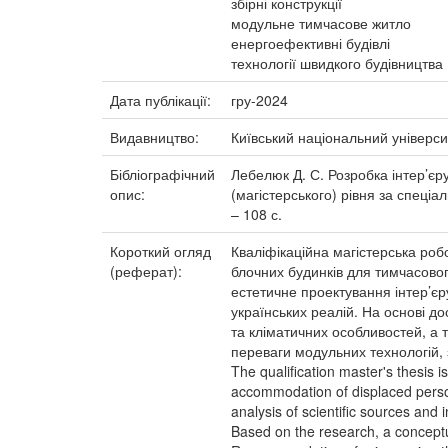
збірні конструкції
модульне тимчасове житло
енергоефективні будівлі
технології швидкого будівництва
Дата публікації:
гру-2024
Видавництво:
Київський національний універси
Бібліографічний
Лебелюк Д. С. Розробка інтер’єр
опис:
(магістерського) рівня за спеціа
– 108 с.
Короткий огляд
Кваліфікаційна магістерська ро
(реферат):
блочних будинків для тимчасов
естетичне проектування інтер’єр
українських реалій. На основі 
та кліматичних особливостей, а 
переваги модульних технологій, з
The qualification master's thesis 
accommodation of displaced person
analysis of scientific sources and 
Based on the research, a conceptua