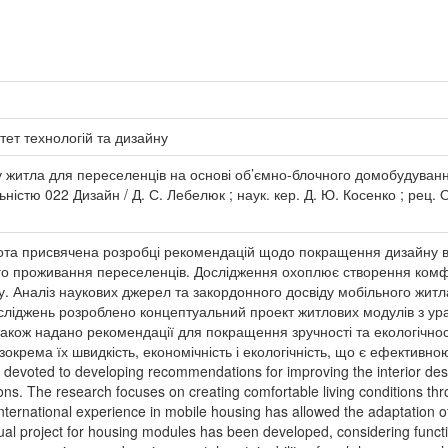
тет технологій та дизайну
у житла для переселенців на основі об’ємно-блочного домобудування
льністю 022 Дизайн / Д. С. Лебелюк ; наук. кер. Д. Ю. Косенко ; рец
бота присвячена розробці рекомендацій щодо покращення дизайну 
ого проживання переселенців. Дослідження охоплює створення ком
у. Аналіз наукових джерел та закордонного досвіду мобільного житл
досліджень розроблено концептуальний проект житлових модулів з у
також надано рекомендації для покращення зручності та екологічнос
окрема їх швидкість, економічність і екологічність, що є ефективною
is devoted to developing recommendations for improving the interior de
s. The research focuses on creating comfortable living conditions thro
international experience in mobile housing has allowed the adaptation of 
l project for housing modules has been developed, considering functiona