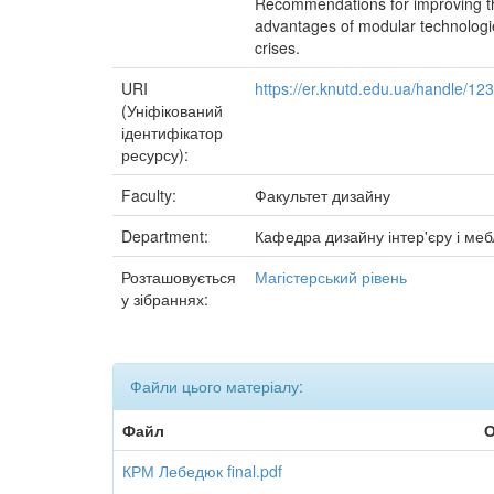
Recommendations for improving the
advantages of modular technologies
crises.
URI
https://er.knutd.edu.ua/handle/1
(Уніфікований
ідентифікатор
ресурсу):
Faculty:
Факультет дизайну
Department:
Кафедра дизайну інтер'єру і меб
Розташовується
Магістерський рівень
у зібраннях:
Файли цього матеріалу:
Файл
О
КРМ Лебедюк final.pdf