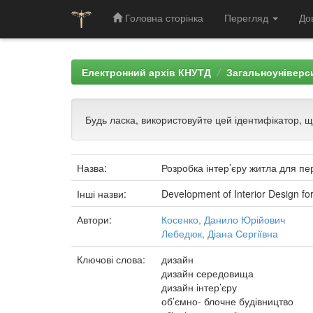
Головна сторінка
Перегляд
До
Skip
navigation
Електронний архів КНУТД
Загальноуніверси
Будь ласка, використовуйте цей ідентифікатор, 
Назва:
Розробка інтер’єру житла для п
Інші назви:
Development of Interior Design fo
Автори:
Косенко, Данило Юрійович
Лебедюк, Діана Сергіївна
Ключові слова:
дизайн
дизайн середовища
дизайн інтер’єру
об’ємно- блочне будівництво