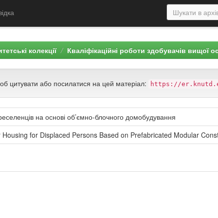
відка
тетські колекції
Кваліфікаційні роботи здобувачів вищої о
щоб цитувати або посилатися на цей матеріал:
https://er.knutd.
ереселенців на основі об’ємно-блочного домобудування
r Housing for Displaced Persons Based on Prefabricated Modular Const