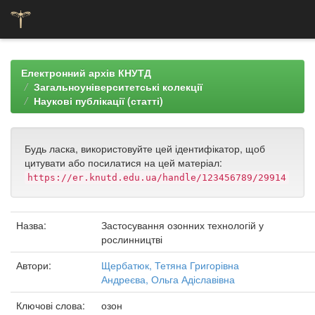
Skip
navigation
Електронний архів КНУТД
Загальноуніверситетські колекції
Наукові публікації (статті)
Будь ласка, використовуйте цей ідентифікатор, щоб
цитувати або посилатися на цей матеріал:
https://er.knutd.edu.ua/handle/123456789/29914
Назва:
Застосування озонних технологій у
рослинництві
Автори:
Щербатюк, Тетяна Григорівна
Андреєва, Ольга Адіславівна
Ключові слова:
озон