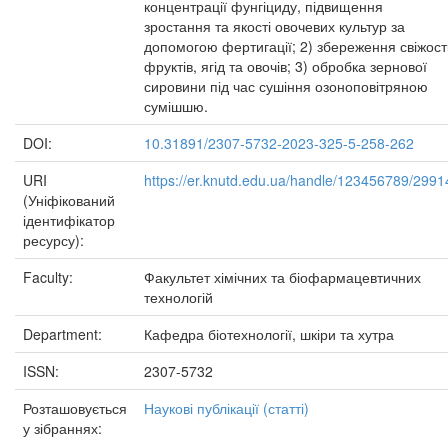
концентрації фунгіциду, підвищення
зростання та якості овочевих культур за
допомогою фертигації; 2) збереження свіжост
фруктів, ягід та овочів; 3) обробка зернової
сировини під час сушіння озоноповітряною
сумішшю.
DOI:
10.31891/2307-5732-2023-325-5-258-262
URI
https://er.knutd.edu.ua/handle/123456789/2991
(Уніфікований
ідентифікатор
ресурсу):
Faculty:
Факультет хімічних та біофармацевтичних
технологій
Department:
Кафедра біотехнології, шкіри та хутра
ISSN:
2307-5732
Розташовується
Наукові публікації (статті)
у зібраннях: