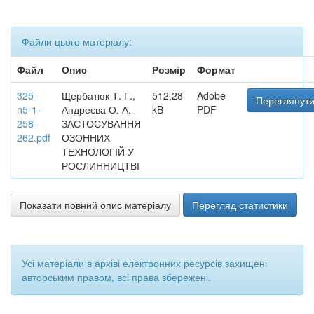
Файли цього матеріалу:
Файл
Опис
Розмір
Формат
325-
Щербатюк Т. Г.,
512,28
Adobe
Переглянути
n5-1-
Андреєва О. А.
kB
PDF
258-
ЗАСТОСУВАННЯ
262.pdf
ОЗОННИХ
ТЕХНОЛОГІЙ У
РОСЛИННИЦТВІ
Показати повний опис матеріалу
Перегляд статистики
Усі матеріали в архіві електронних ресурсів захищені
авторським правом, всі права збережені.