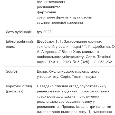
озонні технології
рослинництво
фертигація
зберігання фруктів ягід та овочів
сушіння зернової сировини
Дата публікації:
гру-2023
Бібліографічний
Щербатюк Т. Г. Застосування озонних
опис:
технологій у рослинництві / Т. Г. Щербатюк, О
А. Андреєва // Вісник Хмельницького
національного університету. Серія: Технічні
науки. Том 1. - 2023. № 5 (325). - С. 258-262.
Source:
Вісник Хмельницького національного
університету. Серія: Технічні науки
Короткий огляд
Наведено стислий огляд опублікованих у
(реферат):
рецензованих виданнях протягом останніх
трьох років досліджень, присвячених
результатам застосування озону у
рослинництві. Проаналізовано три напрями
використання цього реагенту: 1) зменшення