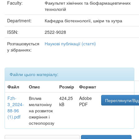
Faculty:
Факультет хімічних та біофармацевтичних
технологій
Department:
Кафедра біотехнології, шкіри та хутра
ISSN:
2522-9028
Розташовується
Наукові публікації (статті)
у зібраннях:
Файли цього матеріалу:
Файл
Опис
Розмір
Формат
Fzh-
Вплив
424,25
Adobe
Переглянути/Від
3_2024-
мелатоніну
kB
PDF
88-96
на розвиток
(1).pdf
ожиріння і
остеопорозу