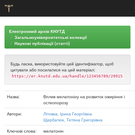
Skip
navigation
Електронний архів КНУТД
Загальноуніверситетські колекції
Наукові публікації (статті)
Будь ласка, використовуйте цей ідентифікатор, щоб
цитувати або посилатися на цей матеріал:
https://er.knutd.edu.ua/handle/123456789/29915
Назва:
Вплив мелатоніну на розвиток ожиріння і
остеопорозу
Автори:
Літовка, Ірина Георгіївна
Щербатюк, Тетяна Григорівна
Ключові слова:
мелатонін