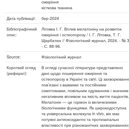
ожиріння
кісткова тканина
Дата публікації:
бер-2024
Бібліографічний
Літовка І. Г. Вплив мелатоніну на розвиток
опис:
ожиріння і остеопорозу / І. Г. Літовка, Т. Г.
Щербатюк // Фізіологічний журнал, 2024. - № 3
- С. 88-96.
Source:
Фізіологічний журнал
Короткий огляд
В огляді сучасної літератури представлено
(реферат):
дані щодо поширення ожиріння та
остеопорозу в Україні та світі. Ці захворюванн
пов’язані з важкими та постійними
симптомами, повільним одужанням і значним
негативним впливом на якість життя пацієнтів.
Мелатонін — це гормон із величезними
біологічними функціями. Як широкодоступна
та універсальна молекула in vivo, він має
потужні антиоксидантні та протизапальні
властивості при різноманітних захворюваннях