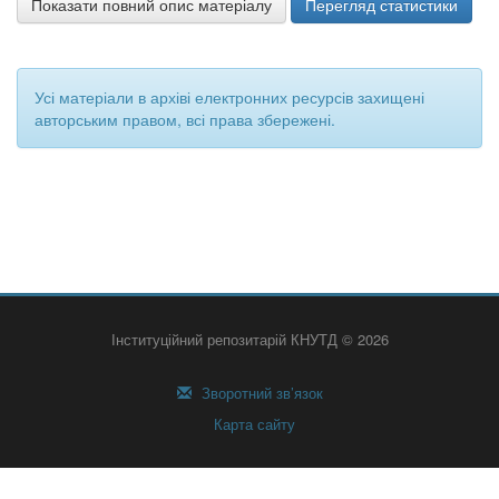
Показати повний опис матеріалу
Перегляд статистики
Усі матеріали в архіві електронних ресурсів захищені
авторським правом, всі права збережені.
Інституційний репозитарій КНУТД © 2026
Зворотний зв’язок
Карта сайту