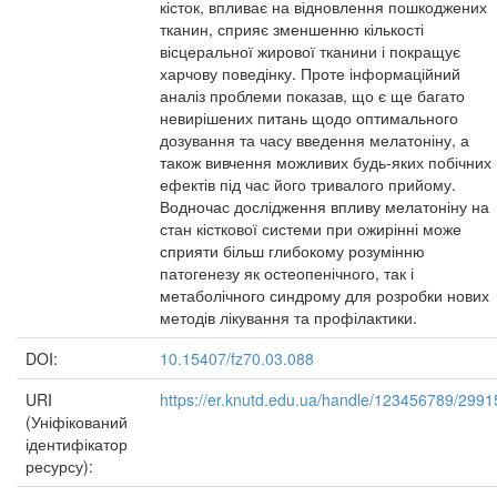
кісток, впливає на відновлення пошкоджених
тканин, сприяє зменшенню кількості
вісцеральної жирової тканини і покращує
харчову поведінку. Проте інформаційний
аналіз проблеми показав, що є ще багато
невирішених питань щодо оптимального
дозування та часу введення мелатоніну, а
також вивчення можливих будь-яких побічних
ефектів під час його тривалого прийому.
Водночас дослідження впливу мелатоніну на
стан кісткової системи при ожирінні може
сприяти більш глибокому розумінню
патогенезу як остеопенічного, так і
метаболічного синдрому для розробки нових
методів лікування та профілактики.
DOI:
10.15407/fz70.03.088
URI
https://er.knutd.edu.ua/handle/123456789/2991
(Уніфікований
ідентифікатор
ресурсу):