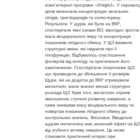
комп’ютерної програми «ImageJ». У сироватц
крові визначали концентрацію загальних
ліпідів, тригліцеридів та холестерину.
Результати. У щурів, які були на ВКР,
спостерігали явні ознаки ВО: вірогідно зросла
маса вісцерального жиру та концентрація
показників ліпідного обміну. У ЩЗ виявили
структурні зміни, які свідчили про її
гіпофункцію. Відбувалось спустошення
фолікулів від колоїду та пригнічення його
накопичення. Спостерігали гіперплазію ЩЗ,
що призводила до збільшення її розмірів.
Щури, які на додаток до ВКР отримували
мелатонін, мали значно менші структурні
розлади ЩЗ. Крім того, мелатонін сприяв
зменшенню ступеня розвитку ожиріння, а
саме знижував масу вісцерального жиру та
повертав показники ліпідного обміну до
контрольних значень. Висновок. Введення
щурам мелатоніну має захисний ефект на Щ
від згубного впливу ожиріння. Це може
становити практичний інтерес при