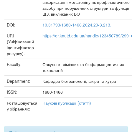
використанні мелатоніну як профілактичного
засобу при порушеннях структури та функції
ЩЗ, викликаних ВО
DOI:
10.31793/1680-1466.2024.29-3.213.
URI
https://er.knutd.edu.ua/handle/123456789/2991
(Уніфікований
ідентифікатор
ресурсу):
Faculty:
Факультет хімічних та біофармацевтичних
технологій
Department:
Кафедра біотехнології, шкіри та хутра
ISSN:
1680-1466
Розташовується
Наукові публікації (статті)
у зібраннях: