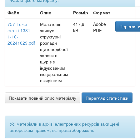
Файли цього матеріалу:
Файл
Опис
Розмір
Формат
757-Текст
Мелатонін
417,9
Adobe
Перегляну
статті-1331-
знижує
kB
PDF
1-10-
структурні
20241029.pdf
розлади
щитоподібної
залози в
щурів з
індукованим
вісцеральним
ожирінням
Показати повний опис матеріалу
Перегляд статистики
Усі матеріали в архіві електронних ресурсів захищені
авторським правом, всі права збережені.