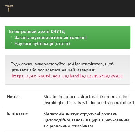
Skip
navigation
Електронний архів КНУТД
Загальноуніверситетські колекції
Наукові публікації (статті)
Будь ласка, використовуйте цей ідентифікатор, щоб
цитувати або посилатися на цей матеріал:
https://er.knutd.edu.ua/handle/123456789/29916
Назва:
Melatonin reduces structural disorders of the
thyroid gland in rats with induced visceral obesit
Інші назви:
Мелатонін знижує структурні розлади
щитоподібної залози в щурів з індукованим
вісцеральним ожирінням