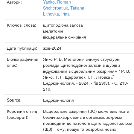
Автори:
Yanko, Roman
Shcherbatiuk, Tatiana
Lithovka, Irina
Ключові слова:
щитоподібна залоза
мелатонін
вісцеральне ожиріння
Дата публікації:
жов-2024
Бібліографічний
Янко Р. В. Мелатонін знижує структурні
опис:
розлади щитоподібної залози в щурів з
індукованим вісцеральним ожирінням / Р. В.
Янко, Т. Г. Щербатюк, І. Г. Літовка //
Ендокринологія. - 2024. - № 29(3). - С. 213-
219.
Source:
Ендокринологія
Короткий огляд
Вісцеральне ожиріння (ВО) може викликати
(реферат):
безліч захворювань в організмі, зокрема
призводити до патології щитоподібної залози
(ЩЗ). Тому, пошук та розробка нових