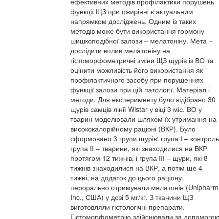
ефективних методів профілактики порушень
функції ЩЗ при ожирінні є актуальним
напрямком досліджень. Одним із таких
методів може бути використання гормону
шишкоподібної залози – мелатоніну. Мета –
дослідити вплив мелатоніну на
гістоморфометричні зміни ЩЗ щурів із ВО та
оцінити можливість його використання як
профілактичного засобу при порушеннях
функції залози при цій патології. Матеріал і
методи. Для експерименту було відібрано 30
щурів самців лінії Wistar у віці 3 міс. ВО у
тварин моделювали шляхом їх утримання на
висококалорійному раціоні (ВКР). Було
сформовано 3 групи щурів: група І – контроль
група ІІ – тварини, які знаходилися на ВКР
протягом 12 тижнів, і група ІІІ – щури, які 8
тижнів знаходилися на ВКР, а потім ще 4
тижні, на додаток до цього раціону,
перорально отримували мелатонін (Unipharm
Inc., США) у дозі 5 мг/кг. З тканини ЩЗ
виготовляли гістологічні препарати.
Гістоморфометрію здійснювали за допомого