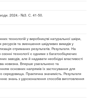
моди. 2024.- №3. С. 41-50.
них технологій у виробництві натуральної шкіри,
 ресурсів та зменшення шкідливих викидів у
тизація отриманих результатів. Результати. На
о озонні технології є одними з багатообіцяючих
яних заводів, але й надавати необхідні властивості
ва новизна. Вперше узагальнено та
енням основних напрямів їх застосування для
о середовища. Практична значимість. Результати
енню знань з удосконалення способів виготовлення