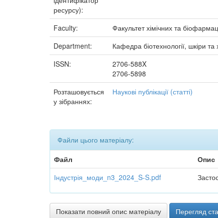
ідентифікатор
ресурсу):
Faculty:
Факультет хімічних та біофармац
Department:
Кафедра біотехнології, шкіри та 
ISSN:
2706-588X
2706-5898
Розташовується
Наукові публікації (статті)
у зібраннях:
Файли цього матеріалу:
Файл
Опис
Індустрія_моди_n3_2024_S-S.pdf
Застос
Показати повний опис матеріалу
Перегляд ста