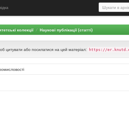
відка
тетські колекції
Наукові публікації (статті)
щоб цитувати або посилатися на цей матеріал:
https://er.knutd.
промисловості