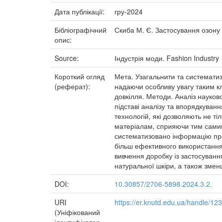
Дата публікації:
гру-2024
Бібліографічний
Скиба М. Є. Застосування озону у
опис:
Source:
Індустрія моди. Fashion Industry
Короткий огляд
Мета. Узагальнити та систематиз
(реферат):
надаючи особливу увагу таким к
довкілля. Методи. Аналіз науково
підставі аналізу та впорядкуванн
технологій, які дозволяють не ті
матеріалам, сприяючи тим самим
систематизовано інформацію про
більш ефективного використання
вивчення доробку із застосуван
натуральної шкіри, а також зме
DOI:
10.30857/2706-5898.2024.3.2.
URI
https://er.knutd.edu.ua/handle/1
(Уніфікований