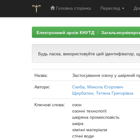
Головна сторінка
Перегляд
До
Skip
navigation
Електронний архів КНУТД
Загальноуніверси
Будь ласка, використовуйте цей ідентифікатор, 
Назва:
Застосування озону у шкіряній 
Автори:
Скиба, Микола Єгорович
Щербатюк, Тетяна Григорівна
Ключові слова:
озон
озонні технології
шкіряна промисловість
шкіра
хімічні матеріали
стічні води