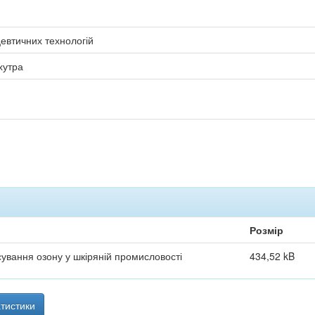
евтичних технологій
хутра
Розмір
ування озону у шкіряній промисловості
434,52 kB
тистики