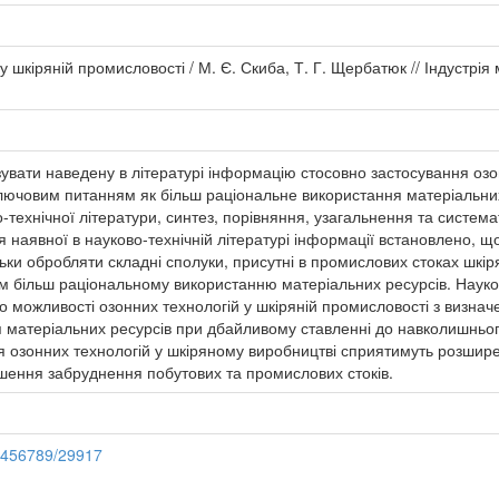
 шкіряній промисловості / М. Є. Скиба, Т. Г. Щербатюк // Індустрія 
увати наведену в літературі інформацію стосовно застосування озон
лючовим питанням як більш раціональне використання матеріальних
-технічної літератури, синтез, порівняння, узагальнення та система
я наявної в науково-технічній літературі інформації встановлено, щ
льки обробляти складні сполуки, присутні в промислових стоках шкір
 більш раціональному використанню матеріальних ресурсів. Науко
 можливості озонних технологій у шкіряній промисловості з визнач
 матеріальних ресурсів при дбайливому ставленні до навколишньог
ня озонних технологій у шкіряному виробництві сприятимуть розшир
ншення забруднення побутових та промислових стоків.
23456789/29917