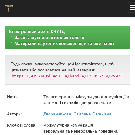
Skip
navigation
Електронний архів КНУТД
Загальноуніверситетські колекції
Матеріали наукових конференцій та семінарів
Будь ласка, використовуйте цей ідентифікатор, щоб
цитувати або посилатися на цей матеріал:
https://er.knutd.edu.ua/handle/123456789/29920
Назва:
Трансформація міжкультурної комунікації в
контексті викликів цифрової епохи
Автори:
Дворянчикова, Світлана Євгенівна
Ключові слова:
міжкультурна комунікація
вербальна та невербальна поведінка