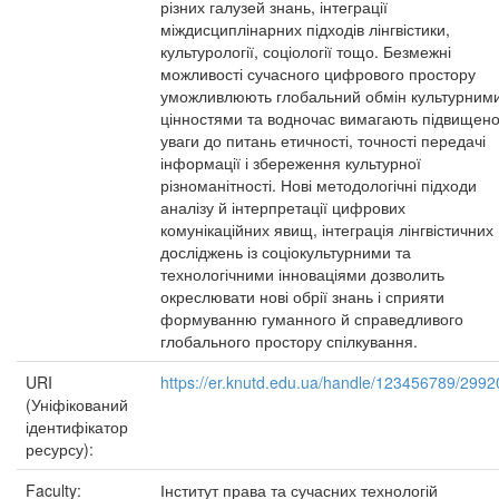
різних галузей знань, інтеграції
міждисциплінарних підходів лінгвістики,
культурології, соціології тощо. Безмежні
можливості сучасного цифрового простору
уможливлюють глобальний обмін культурним
цінностями та водночас вимагають підвищено
уваги до питань етичності, точності передачі
інформації і збереження культурної
різноманітності. Нові методологічні підходи
аналізу й інтерпретації цифрових
комунікаційних явищ, інтеграція лінгвістичних
досліджень із соціокультурними та
технологічними інноваціями дозволить
окреслювати нові обрії знань і сприяти
формуванню гуманного й справедливого
глобального простору спілкування.
URI
https://er.knutd.edu.ua/handle/123456789/2992
(Уніфікований
ідентифікатор
ресурсу):
Faculty:
Інститут права та сучасних технологій