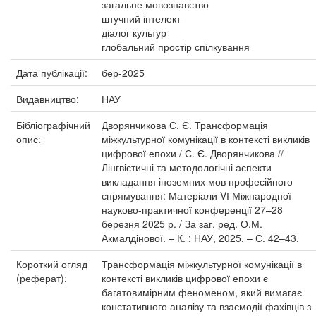
загальне мовознавство
штучний інтелект
діалог культур
глобальний простір спілкування
Дата публікації:
бер-2025
Видавництво:
НАУ
Бібліографічний
Дворянчикова С. Є. Трансформація
опис:
міжкультурної комунікації в контексті викликів
цифрової епохи / С. Є. Дворянчикова //
Лінгвістичні та методологічні аспекти
викладання іноземних мов професійного
спрямування: Матеріали VІ Міжнародної
науково-практичної конференції 27–28
березня 2025 р. / За заг. ред. О.М.
Акмалдінової. – К. : НАУ, 2025. – С. 42–43.
Короткий огляд
Трансформація міжкультурної комунікації в
(реферат):
контексті викликів цифрової епохи є
багатовимірним феноменом, який вимагає
констативного аналізу та взаємодії фахівців з