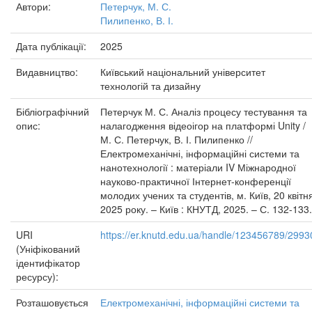
Автори:
Петерчук, М. С.
Пилипенко, В. І.
Дата публікації:
2025
Видавництво:
Київський національний університет
технологій та дизайну
Бібліографічний
Петерчук М. С. Аналіз процесу тестування та
опис:
налагодження відеоігор на платформі Unity /
М. С. Петерчук, В. І. Пилипенко //
Електромеханічні, інформаційні системи та
нанотехнології : матеріали IV Міжнародної
науково-практичної Інтернет-конференції
молодих учених та студентів, м. Київ, 20 квітн
2025 року. – Київ : КНУТД, 2025. – С. 132-133.
URI
https://er.knutd.edu.ua/handle/123456789/2993
(Уніфікований
ідентифікатор
ресурсу):
Розташовується
Електромеханічні, інформаційні системи та