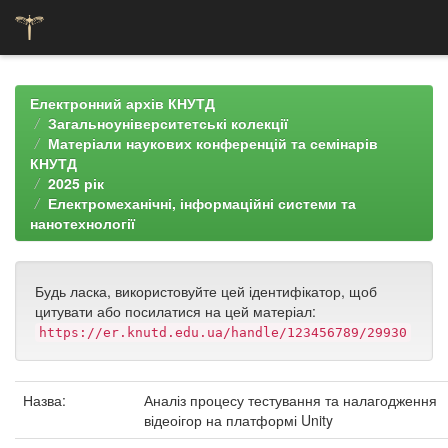
Skip
navigation
Електронний архів КНУТД
Загальноуніверситетські колекції
Матеріали наукових конференцій та семінарів
КНУТД
2025 рік
Електромеханічні, інформаційні системи та
нанотехнології
Будь ласка, використовуйте цей ідентифікатор, щоб
цитувати або посилатися на цей матеріал:
https://er.knutd.edu.ua/handle/123456789/29930
Назва:
Аналіз процесу тестування та налагодження
відеоігор на платформі Unity