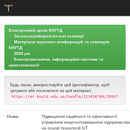
Skip
navigation
Електронний архів КНУТД
Загальноуніверситетські колекції
Матеріали наукових конференцій та семінарів
КНУТД
2025 рік
Електромеханічні, інформаційні системи та
нанотехнології
Будь ласка, використовуйте цей ідентифікатор, щоб
цитувати або посилатися на цей матеріал:
https://er.knutd.edu.ua/handle/123456789/29937
Назва:
Підвищення надійності та ефективності
управління енергоспоживанням підприємства
на основі технологій IоT