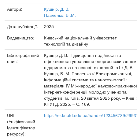
Автори:
Кушнір, Д. В.
Павленко, В .М.
Дата публікації:
2025
Видавництво:
Київський національний університет
технологій та дизайну
Бібліографічний
Кушнір Д. В. Підвищення надійності та
опис:
ефективності управління енергоспоживанням
підприємства на основі технологій IоT / Д. В.
Кушнір, В .М. Павленко // Електромеханічні,
інформаційні системи та нанотехнології :
матеріали IV Міжнародної науково-практичної
Інтернет-конференції молодих учених та
студентів, м. Київ, 20 квітня 2025 року. – Київ :
КНУТД, 2025. – С. 169.
URI
https://er.knutd.edu.ua/handle/123456789/2993
(Уніфікований
ідентифікатор
ресурсу):