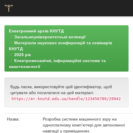
Skip
navigation
Електронний архів КНУТД
Загальноуніверситетські колекції
Матеріали наукових конференцій та семінарів
КНУТД
2025 рік
Електромеханічні, інформаційні системи та
нанотехнології
Будь ласка, використовуйте цей ідентифікатор, щоб
цитувати або посилатися на цей матеріал:
https://er.knutd.edu.ua/handle/123456789/29942
Назва:
Розробка системи машинного зору на
одноплатному комп’ютері для автономної
навігації у приміщеннях