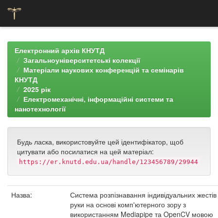
Skip
navigation
Електронний архів КНУТД
Загальноуніверситетські колекції
Матеріали наукових конференцій та семінарів
КНУТД
2025 рік
Електромеханічні, інформаційні системи та
нанотехнології
Будь ласка, використовуйте цей ідентифікатор, щоб
цитувати або посилатися на цей матеріал:
https://er.knutd.edu.ua/handle/123456789/29944
Назва:
Система розпізнавання індивідуальних жестів
руки на основі комп'ютерного зору з
використанням Mediapipe та OpenCV мовою