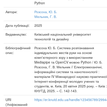
Python
Автори:
Розсоха, Ю. Б.
Мельник, Г. В.
Дата публікації:
2025
Видавництво:
Київський національний університет
технологій та дизайну
Бібліографічний
Розсоха Ю. Б. Система розпізнавання
опис:
індивідуальних жестів руки на основі
комп'ютерного зору з використанням
Mediapipe та OpenCV мовою Python / Ю. Б.
Розсоха, Г. В. Мельник // Електромеханічні,
інформаційні системи та нанотехнології :
матеріали IV Міжнародної науково-практичної
Інтернет-конференції молодих учених та
студентів, м. Київ, 20 квітня 2025 року. – Київ :
КНУТД, 2025. – С. 142-143.
URI
https://er.knutd.edu.ua/handle/123456789/2994
(Уніфікований