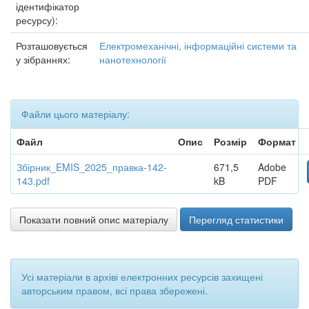
ідентифікатор
ресурсу):
Розташовується
Електромеханічні, інформаційні системи та
у зібраннях:
нанотехнології
Файли цього матеріалу:
Файл
Опис
Розмір
Формат
Збірник_EMIS_2025_правка-142-
671,5
Adobe
143.pdf
kB
PDF
Показати повний опис матеріалу
Перегляд статистики
Усі матеріали в архіві електронних ресурсів захищені
авторським правом, всі права збережені.