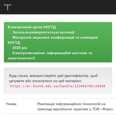
Skip
navigation
Електронний архів КНУТД
Загальноуніверситетські колекції
Матеріали наукових конференцій та семінарів
КНУТД
2025 рік
Електромеханічні, інформаційні системи та
нанотехнології
Будь ласка, використовуйте цей ідентифікатор, щоб
цитувати або посилатися на цей матеріал:
https://er.knutd.edu.ua/handle/123456789/29948
Назва:
Реалізація інформаційних технологій на
прикладі виробничої практики у ТОВ «Фора»