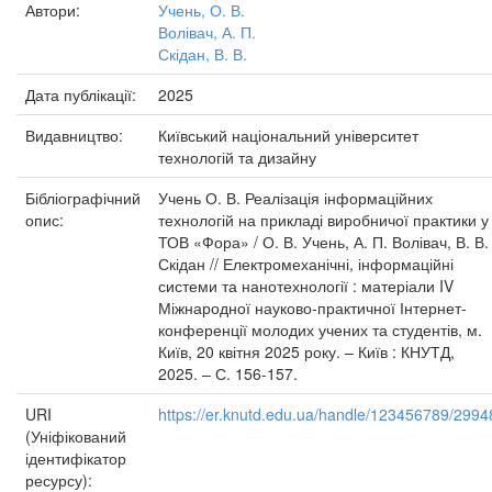
Автори:
Учень, О. В.
Волівач, А. П.
Скідан, В. В.
Дата публікації:
2025
Видавництво:
Київський національний університет
технологій та дизайну
Бібліографічний
Учень О. В. Реалізація інформаційних
опис:
технологій на прикладі виробничої практики у
ТОВ «Фора» / О. В. Учень, А. П. Волівач, В. В.
Скідан // Електромеханічні, інформаційні
системи та нанотехнології : матеріали IV
Міжнародної науково-практичної Інтернет-
конференції молодих учених та студентів, м.
Київ, 20 квітня 2025 року. – Київ : КНУТД,
2025. – С. 156-157.
URI
https://er.knutd.edu.ua/handle/123456789/2994
(Уніфікований
ідентифікатор
ресурсу):