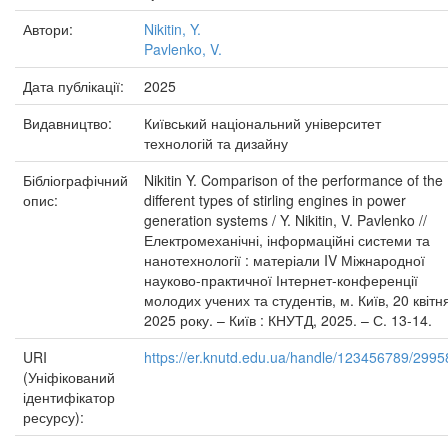
Автори:
Nikitin, Y.
Pavlenko, V.
Дата публікації:
2025
Видавництво:
Київський національний університет
технологій та дизайну
Бібліографічний
Nikitin Y. Comparison of the performance of the
опис:
different types of stirling engines in power
generation systems / Y. Nikitin, V. Pavlenko //
Електромеханічні, інформаційні системи та
нанотехнології : матеріали IV Міжнародної
науково-практичної Інтернет-конференції
молодих учених та студентів, м. Київ, 20 квітн
2025 року. – Київ : КНУТД, 2025. – С. 13-14.
URI
https://er.knutd.edu.ua/handle/123456789/2995
(Уніфікований
ідентифікатор
ресурсу):