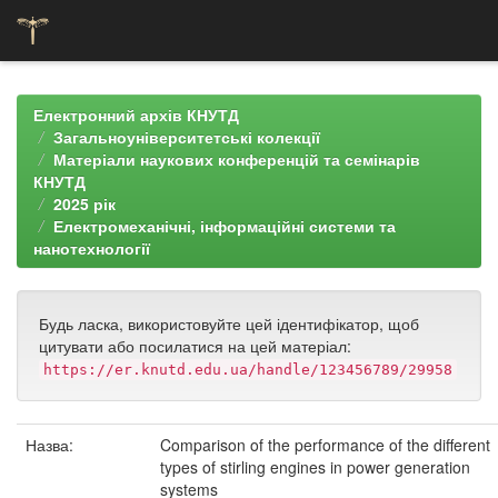
Skip
navigation
Електронний архів КНУТД
Загальноуніверситетські колекції
Матеріали наукових конференцій та семінарів
КНУТД
2025 рік
Електромеханічні, інформаційні системи та
нанотехнології
Будь ласка, використовуйте цей ідентифікатор, щоб
цитувати або посилатися на цей матеріал:
https://er.knutd.edu.ua/handle/123456789/29958
Назва:
Comparison of the performance of the different
types of stirling engines in power generation
systems