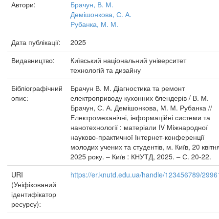
Автори:
Брачун, В. М.
Демішонкова, С. А.
Рубанка, М. М.
Дата публікації:
2025
Видавництво:
Київський національний університет
технологій та дизайну
Бібліографічний
Брачун В. М. Діагностика та ремонт
опис:
електроприводу кухонних блендерів / В. М.
Брачун, С. А. Демішонкова, М. М. Рубанка //
Електромеханічні, інформаційні системи та
нанотехнології : матеріали IV Міжнародної
науково-практичної Інтернет-конференції
молодих учених та студентів, м. Київ, 20 квітн
2025 року. – Київ : КНУТД, 2025. – С. 20-22.
URI
https://er.knutd.edu.ua/handle/123456789/2996
(Уніфікований
ідентифікатор
ресурсу):