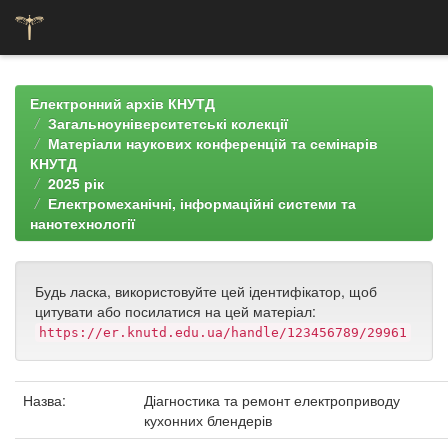
Skip
navigation
Електронний архів КНУТД
Загальноуніверситетські колекції
Матеріали наукових конференцій та семінарів
КНУТД
2025 рік
Електромеханічні, інформаційні системи та
нанотехнології
Будь ласка, використовуйте цей ідентифікатор, щоб
цитувати або посилатися на цей матеріал:
https://er.knutd.edu.ua/handle/123456789/29961
Назва:
Діагностика та ремонт електроприводу
кухонних блендерів