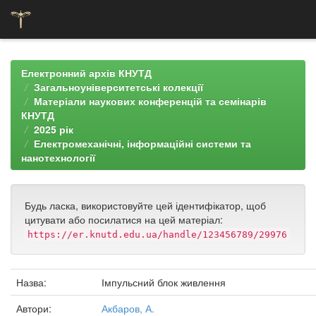
Skip
navigation
Електронний архів КНУТД
Загальноуніверситетські колекції
Матеріали наукових конференцій та семінарів
КНУТД
2025 рік
Електромеханічні, інформаційні системи та
нанотехнології
Будь ласка, використовуйте цей ідентифікатор, щоб
цитувати або посилатися на цей матеріал:
https://er.knutd.edu.ua/handle/123456789/29976
Назва:
Імпульсний блок живлення
Автори:
Акбаров, А.