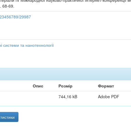
атеріали IV Міжнародної науково-практичної Інтернет-конференції мол
. 68-69.
/123456789/29987
і системи та нанотехнології
Опис
Розмір
Формат
744,16 kB
Adobe PDF
тистики