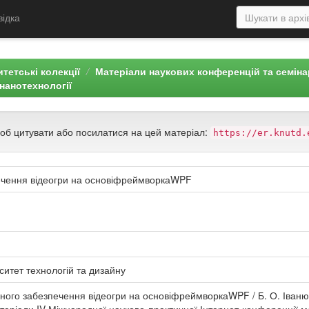
відка
тетські колекції
Матеріали наукових конференцій та семін
нанотехнології
щоб цитувати або посилатися на цей матеріал:
https://er.knutd.
ечення відеогри на основіфреймворкаWPF
ситет технологій та дизайну
ного забезпечення відеогри на основіфреймворкаWPF / Б. О. Іванюк,