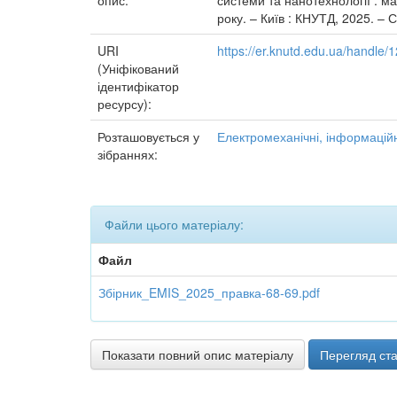
опис:
системи та нанотехнології : м
року. – Київ : КНУТД, 2025. – С
URI
https://er.knutd.edu.ua/handle
(Уніфікований
ідентифікатор
ресурсу):
Розташовується у
Електромеханічні, інформаційн
зібраннях:
Файли цього матеріалу:
Файл
Збірник_EMIS_2025_правка-68-69.pdf
Показати повний опис матеріалу
Перегляд ста