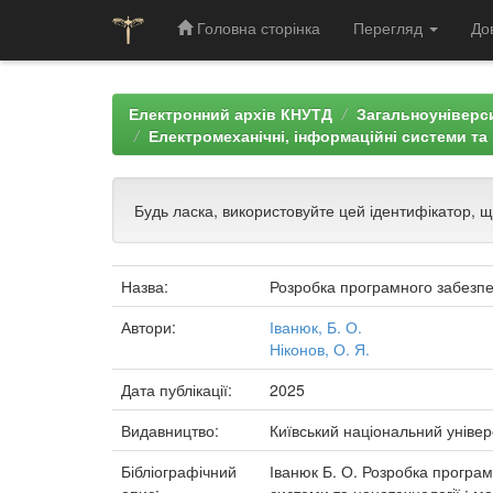
Головна сторінка
Перегляд
До
Skip
navigation
Електронний архів КНУТД
Загальноуніверси
Електромеханічні, інформаційні системи та 
Будь ласка, використовуйте цей ідентифікатор, 
Назва:
Розробка програмного забезп
Автори:
Іванюк, Б. О.
Ніконов, О. Я.
Дата публікації:
2025
Видавництво:
Київський національний універ
Бібліографічний
Іванюк Б. О. Розробка програм