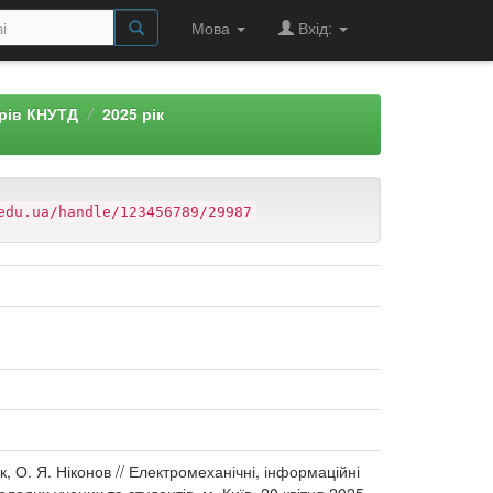
Мова
Вхід:
арів КНУТД
2025 рік
edu.ua/handle/123456789/29987
 О. Я. Ніконов // Електромеханічні, інформаційні