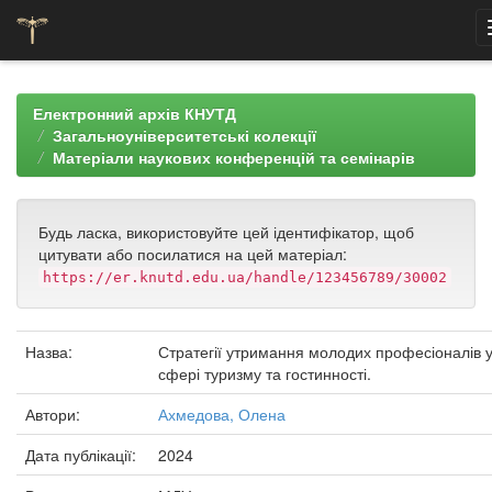
Skip
navigation
Електронний архів КНУТД
Загальноуніверситетські колекції
Матеріали наукових конференцій та семінарів
Будь ласка, використовуйте цей ідентифікатор, щоб
цитувати або посилатися на цей матеріал:
https://er.knutd.edu.ua/handle/123456789/30002
Назва:
Стратегії утримання молодих професіоналів 
сфері туризму та гостинності.
Автори:
Ахмедова, Олена
Дата публікації:
2024