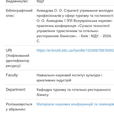
Видавництво:
МДУ
Бібліографічний
Ахмедова О. О. Стратегії утримання молодих
опис:
професіоналів у сфері туризму та гостинності 
О. О. Ахмедова // XVІ Всеукраїнська науково-
практична конференція «Сучасні технології
управління туристичним та готельно-
ресторанним бізнесом». - Київ : МДУ. - 2024.
С.
URI
https://er.knutd.edu.ua/handle/123456789/3000
(Уніфікований
ідентифікатор
ресурсу):
Faculty:
Навчально-науковий інститут культури і
креативних індустрій
Department:
Кафедра туризму та готельно-ресторанного
бізнесу
Розташовується
Матеріали наукових конференцій та семінарі
у зібраннях: