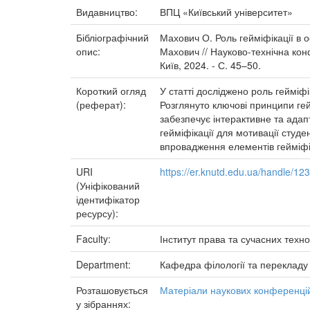
Видавництво:
ВПЦ «Київський університет»
Бібліографічний
Махович О. Роль гейміфікації в о
опис:
Махович // Науково-технічна кон
Київ, 2024. - С. 45–50.
Короткий огляд
У статті досліджено роль гейміфі
(реферат):
Розглянуто ключові принципи гейм
забезпечує інтерактивне та ада
гейміфікації для мотивації студе
впровадження елементів гейміфік
URI
https://er.knutd.edu.ua/handle/1
(Уніфікований
ідентифікатор
ресурсу):
Faculty:
Інститут права та сучасних техно
Department:
Кафедра філології та перекладу
Розташовується
Матеріали наукових конференцій
у зібраннях: