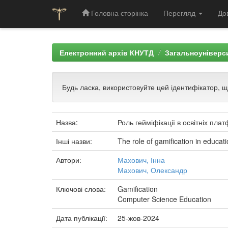
Головна сторінка
Перегляд
До
Skip
navigation
Електронний архів КНУТД
Загальноуніверси
Будь ласка, використовуйте цей ідентифікатор, 
Назва:
Роль гейміфікації в освітніх пла
Інші назви:
The role of gamification in educat
Автори:
Махович, Інна
Махович, Олександр
Ключові слова:
Gamification
Computer Science Education
Дата публікації:
25-жов-2024