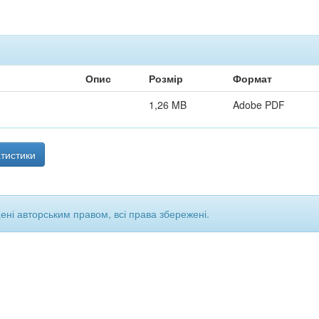
Опис
Розмір
Формат
1,26 MB
Adobe PDF
тистики
щені авторським правом, всі права збережені.