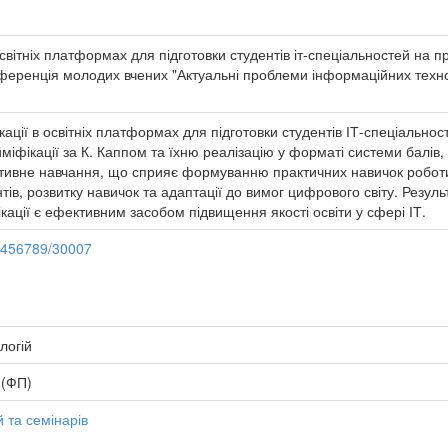
світніх платформах для підготовки студентів іт-спеціальностей на при
ференція молодих вчених "Актуальні проблеми інформаційних технолог
кації в освітніх платформах для підготовки студентів ІТ-спеціальност
іфікації за К. Каппом та їхню реалізацію у форматі системи балів, 
птивне навчання, що сприяє формуванню практичних навичок робот
нтів, розвитку навичок та адаптації до вимог цифрового світу. Резу
ації є ефективним засобом підвищення якості освіти у сфері ІТ.
23456789/30007
логій
 (ФП)
 та семінарів