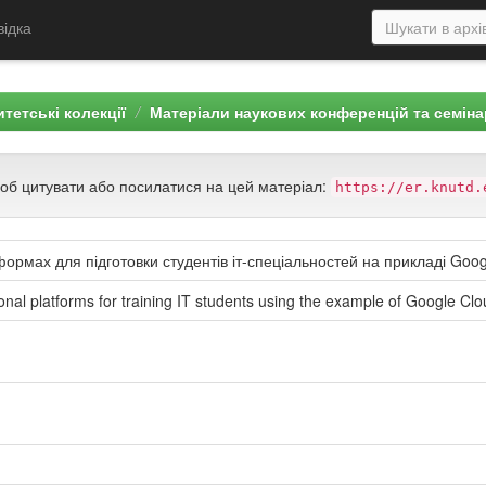
відка
тетські колекції
Матеріали наукових конференцій та семіна
щоб цитувати або посилатися на цей матеріал:
https://er.knutd.
тформах для підготовки студентів іт-спеціальностей на прикладі Googl
ional platforms for training IT students using the example of Google Clou