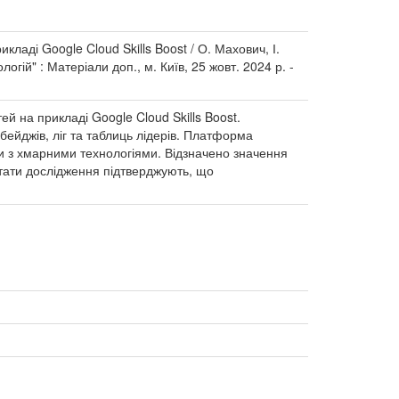
кладі Google Cloud Skills Boost / О. Махович, І.
ій" : Матеріали доп., м. Київ, 25 жовт. 2024 р. -
ей на прикладі Google Cloud Skills Boost.
бейджів, ліг та таблиць лідерів. Платформа
и з хмарними технологіями. Відзначено значення
льтати дослідження підтверджують, що