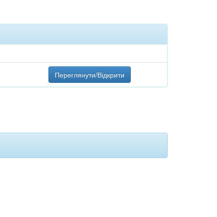
Переглянути/Відкрити