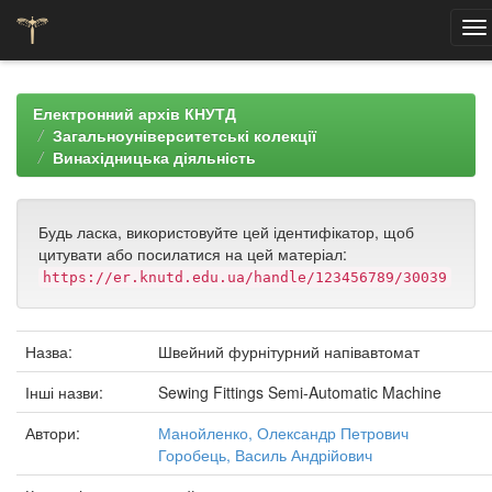
Skip
navigation
Електронний архів КНУТД
Загальноуніверситетські колекції
Винахідницька діяльність
Будь ласка, використовуйте цей ідентифікатор, щоб
цитувати або посилатися на цей матеріал:
https://er.knutd.edu.ua/handle/123456789/30039
Назва:
Швейний фурнітурний напівавтомат
Інші назви:
Sewing Fittings Semi-Automatic Machine
Автори:
Манойленко, Олександр Петрович
Горобець, Василь Андрійович