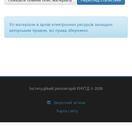
Усі матеріали в архіві електронних ресурсів захищені
авторським правом, всі права збережені.
Інституційний репозитарій КНУТД © 2026
Зворотний зв’язок
Карта сайту