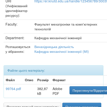
URI
https://er.knutd.edu.ua/handle/123456789/3003
(Уніфікований
ідентифікатор
ресурсу):
Faculty:
Факультет мехатроніки та комп'ютерних
технологій
Department:
Кафедра механічної інженерії
Розташовується
Винахідницька діяльність
у зібраннях:
Кафедра механічної інженерії (МІ)
Файли цього матеріалу:
Файл
Опис
Розмір
Формат
99764.pdf
382,87
Adobe
Переглянути/Відкрити
kB
PDF
Показати повний опис матеріалу
Перегляд статистики