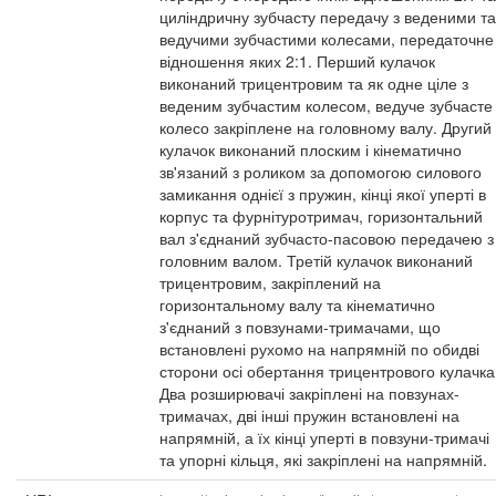
циліндричну зубчасту передачу з веденими та
ведучими зубчастими колесами, передаточне
відношення яких 2:1. Перший кулачок
виконаний трицентровим та як одне ціле з
веденим зубчастим колесом, ведуче зубчасте
колесо закріплене на головному валу. Другий
кулачок виконаний плоским і кінематично
зв'язаний з роликом за допомогою силового
замикання однієї з пружин, кінці якої уперті в
корпус та фурнітуротримач, горизонтальний
вал з'єднаний зубчасто-пасовою передачею з
головним валом. Третій кулачок виконаний
трицентровим, закріплений на
горизонтальному валу та кінематично
з'єднаний з повзунами-тримачами, що
встановлені рухомо на напрямній по обидві
сторони осі обертання трицентрового кулачка
Два розширювачі закріплені на повзунах-
тримачах, дві інші пружин встановлені на
напрямній, а їх кінці уперті в повзуни-тримачі
та упорні кільця, які закріплені на напрямній.