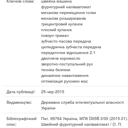
Ключові слова:
швейна машина
фурнітурний напівавтомат
механізм переміщення голки
механізм розширювачів
трицентровий кулачок
плоский кулачок
повзун-тримач
зубчасто-пасова передача
циліндрична зубчаста передача
передаточне відношення 2:1
двоплече коромисло
зворотно-поступальний рух
техніка безпеки
динамічне навантаження
оптимізація рухомих мас
Дата публікації:
25-чер-2015
Видавництво:
Державна служба інтелектуальної власності
України
Бібліографічний
Пат. 99764 Україна, МПК D05B 3/00 (2015.01)
опис:
Швейний фурнітурний напівавтомат / О. П.