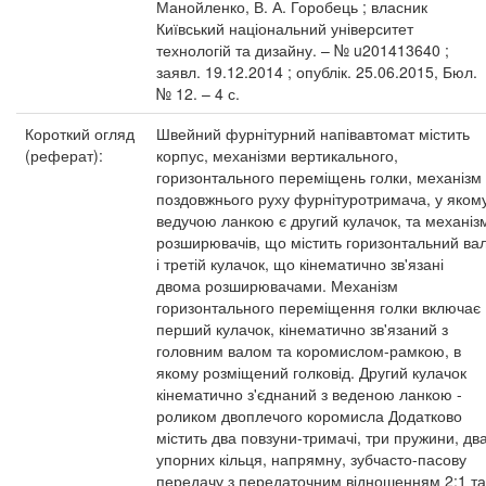
Манойленко, В. А. Горобець ; власник
Київський національний університет
технологій та дизайну. – № u201413640 ;
заявл. 19.12.2014 ; опублік. 25.06.2015, Бюл.
№ 12. – 4 с.
Короткий огляд
Швейний фурнітурний напівавтомат містить
(реферат):
корпус, механізми вертикального,
горизонтального переміщень голки, механізм
поздовжнього руху фурнітуротримача, у яком
ведучою ланкою є другий кулачок, та механіз
розширювачів, що містить горизонтальний ва
і третій кулачок, що кінематично зв'язані
двома розширювачами. Механізм
горизонтального переміщення голки включає
перший кулачок, кінематично зв'язаний з
головним валом та коромислом-рамкою, в
якому розміщений голковід. Другий кулачок
кінематично з'єднаний з веденою ланкою -
роликом двоплечого коромисла Додатково
містить два повзуни-тримачі, три пружини, дв
упорних кільця, напрямну, зубчасто-пасову
передачу з передаточним відношенням 2:1 та