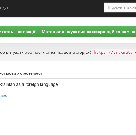
відка
тетські колекції
Матеріали наукових конференцій та семіна
щоб цитувати або посилатися на цей матеріал:
https://er.knutd.
кої мови як іноземної
rainian as a foreign language
ович