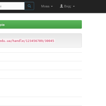
Мова
Вхід:
рів
edu.ua/handle/123456789/30045