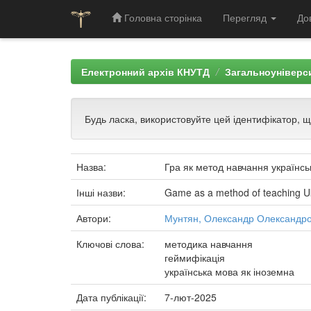
Головна сторінка
Перегляд
До
Skip
navigation
Електронний архів КНУТД
Загальноуніверси
Будь ласка, використовуйте цей ідентифікатор, 
Назва:
Гра як метод навчання українсь
Інші назви:
Game as a method of teaching Uk
Автори:
Мунтян, Олександр Олександр
Ключові слова:
методика навчання
геймифікація
українська мова як іноземна
Дата публікації:
7-лют-2025