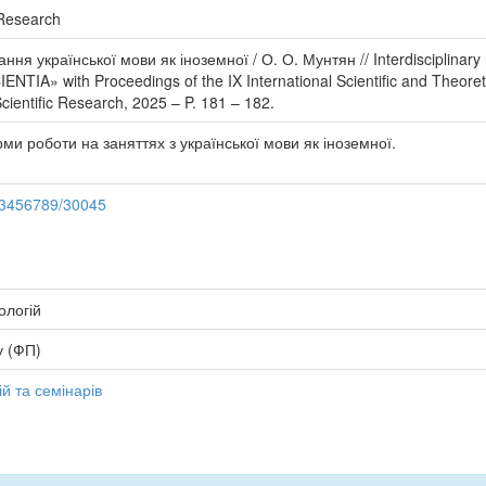
c Research
ня української мови як іноземної / О. О. Мунтян // Interdisciplinary r
SCIENTIA» with Proceedings of the IX International Scientific and Theor
Scientific Research, 2025 – P. 181 – 182.
ми роботи на заняттях з української мови як іноземної.
123456789/30045
ологій
у (ФП)
й та семінарів