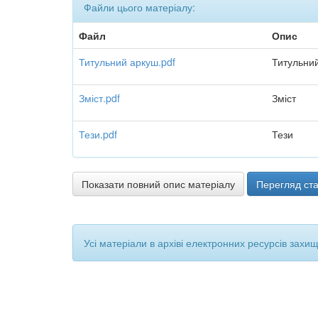
Файли цього матеріалу:
Файл
Опис
Титульний аркуш.pdf
Титульни
Зміст.pdf
Зміст
Тези.pdf
Тези
Показати повний опис матеріалу
Перегляд ста
Усі матеріали в архіві електронних ресурсів захи