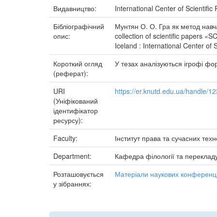
Видавництво:
International Center of Scientifi
Бібліографічний
Мунтян О. О. Гра як метод навчан
опис:
collection of scientific papers «
Iceland : International Center of 
Короткий огляд
У тезах аналізуються ігрофі фор
(реферат):
URI
https://er.knutd.edu.ua/handle/
(Уніфікований
ідентифікатор
ресурсу):
Faculty:
Інститут права та сучасних техн
Department:
Кафедра філології та переклад
Розташовується
Матеріали наукових конференці
у зібраннях: