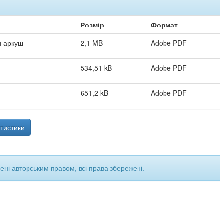
Розмір
Формат
й аркуш
2,1 MB
Adobe PDF
534,51 kB
Adobe PDF
651,2 kB
Adobe PDF
тистики
щені авторським правом, всі права збережені.