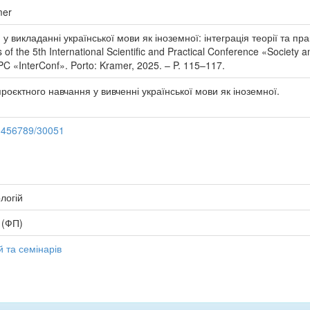
mer
викладанні української мови як іноземної: інтеграція теорії та практи
 of the 5th International Scientific and Practical Conference «Society
PC «InterConf». Porto: Kramer, 2025. – P. 115–117.
проєктного навчання у вивченні української мови як іноземної.
23456789/30051
логій
 (ФП)
 та семінарів