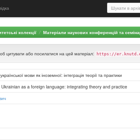
відка
тетські колекції
Матеріали наукових конференцій та семіна
щоб цитувати або посилатися на цей матеріал:
https://er.knutd.
країнської мови як іноземної: інтеграція теорії та практики
 Ukrainian as a foreign language: integrating theory and practice
вич