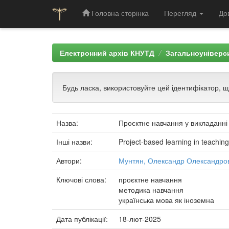
Головна сторінка
Перегляд
До
Skip
navigation
Електронний архів КНУТД
Загальноуніверси
Будь ласка, використовуйте цей ідентифікатор, 
Назва:
Проєктне навчання у викладанні у
Інші назви:
Project-based learning in teaching
Автори:
Мунтян, Олександр Олександро
Ключові слова:
проєктне навчання
методика навчання
українська мова як іноземна
Дата публікації:
18-лют-2025