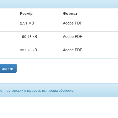
Розмір
Формат
2,51 MB
Adobe PDF
190,48 kB
Adobe PDF
337,78 kB
Adobe PDF
тистики
щені авторським правом, всі права збережені.