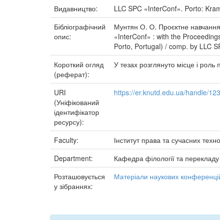
Видавництво:
LLC SPC «InterConf». Porto: Kra
Бібліографічний
Мунтян О. О. Проєктне навчання у 
опис:
«InterConf» : with the Proceedings
Porto, Portugal) / comp. by LLC S
Короткий огляд
У тезах розглянуто місце і роль 
(реферат):
URI
https://er.knutd.edu.ua/handle/1
(Уніфікований
ідентифікатор
ресурсу):
Faculty:
Інститут права та сучасних техно
Department:
Кафедра філології та перекладу
Розташовується
Матеріали наукових конференцій
у зібраннях: