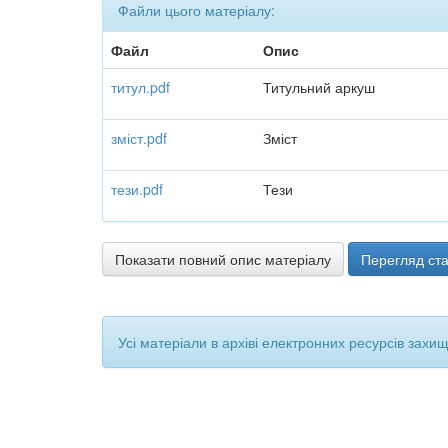
Файли цього матеріалу:
Файл
Опис
титул.pdf
Титульний аркуш
зміст.pdf
Зміст
тези.pdf
Тези
Показати повний опис матеріалу
Перегляд ста
Усі матеріали в архіві електронних ресурсів захи