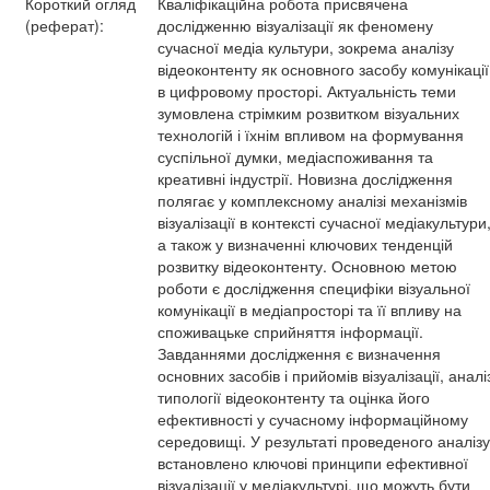
Короткий огляд
Кваліфікаційна робота присвячена
(реферат):
дослідженню візуалізації як феномену
сучасної медіа культури, зокрема аналізу
відеоконтенту як основного засобу комунікації
в цифровому просторі. Актуальність теми
зумовлена стрімким розвитком візуальних
технологій і їхнім впливом на формування
суспільної думки, медіаспоживання та
креативні індустрії. Новизна дослідження
полягає у комплексному аналізі механізмів
візуалізації в контексті сучасної медіакультури
а також у визначенні ключових тенденцій
розвитку відеоконтенту. Основною метою
роботи є дослідження специфіки візуальної
комунікації в медіапросторі та її впливу на
споживацьке сприйняття інформації.
Завданнями дослідження є визначення
основних засобів і прийомів візуалізації, аналі
типології відеоконтенту та оцінка його
ефективності у сучасному інформаційному
середовищі. У результаті проведеного аналізу
встановлено ключові принципи ефективної
візуалізації у медіакультурі, що можуть бути