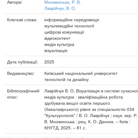
Автори:
Множинська, Р. В.
Лаврійчук, В. О.
Ключові слова:
інформаційне середовище
мультимедійні технології
цифрові комунікації
відеоконтент
медіа культура
візуалізація
Дата публікації:
2025
Видавництво:
Київський національний університет
технологій та дизайну
Бібліографічний
Лаврійчук В. О. Візуалізація в системі сучасної
опис:
медіа культури : кваліфікаційна робота
здобувача вищої освіти першого
(бакалаврського) рівня за спеціальністю 034
"Культурологія" / В. О. Лаврійчук ; наук. кер. Р.
В. Множинська ; рец. К. О. Данник. – Київ :
КНУТД, 2025. – 81 с.