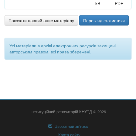
kB
PDF
Показати повний опис матеріалу
Перегляд статистики
Усі матеріали в архіві електронних ресурсів захищені
авторським правом, всі права збережені.
Інституційний репозитарій КНУТД © 2026
Зворотний зв’язок
Карта сайту