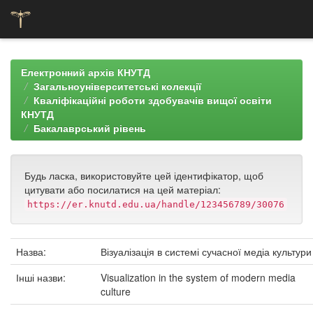
Skip
navigation
Електронний архів КНУТД
Загальноуніверситетські колекції
Кваліфікаційні роботи здобувачів вищої освіти
КНУТД
Бакалаврський рівень
Будь ласка, використовуйте цей ідентифікатор, щоб
цитувати або посилатися на цей матеріал:
https://er.knutd.edu.ua/handle/123456789/30076
Назва:
Візуалізація в системі сучасної медіа культури
Інші назви:
Visualization in the system of modern media
culture