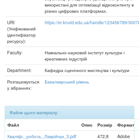
використані для оптимізації відеоконтенту в
різних цифрових платформах.
URI
https://er.knutd.edu.ua/handle/123456789/3007
(Уніфікований
ідентифікатор
ресурсу):
Faculty:
Навчально-науковий інститут культури і
креативних індустрій
Department:
Кафедра сценічного мистецтва і культури
Розташовується
Бакалаврський рівень
у зібраннях:
Файли цього матеріалу:
Файл
Опис
Розмір
Формат
Кваліфі._робота,_Лаврійчук_3.pdf
472,8
Adobe