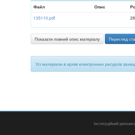
Файл
Опис
Ро
135110.pdf
28
Показати повний опис матеріалу
Перегляд ста
Усі матеріали в архіві електронних ресурсів захи
Інституційний репози