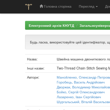
Головна сторінка
Перегляд
До
Skip
navigation
Електронний архів КНУТД
Загальноуніверси
Будь ласка, використовуйте цей ідентифікатор, 
Назва:
Швейна машина двониткового лан
Інші назви:
Two-Thread Chain Stitch Sewing M
Автори:
Манойленко, Олександр Петров
Горобець, Василь Андрійович
Дворжак, Володимир Миколайов
Бойко, Сергій Олександрович
Лазаренко, Іван Сергійович
Шургальський, Віталій Васильов