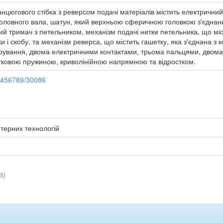
цюгового стібка з реверсом подачі матеріалів містить електричний
головного вала, шатун, який верхньою сферичною головкою з'єднани
й тримач з петельником, механізм подачі нитки петельника, що міс
 і скобу, та механізм реверса, що містить гашетку, яка з'єднана 
ування, двома електричними контактами, трьома пальцями, двома
тковою пружиною, криволінійною напрямною та відростком.
23456789/30086
терних технологій
І)