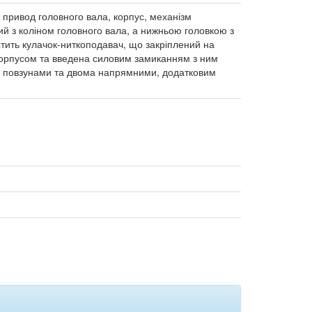
 привод головного вала, корпус, механізм
й з коліном головного вала, а нижньою головкою з
тить кулачок-ниткоподавач, що закріплений на
з корпусом та введена силовим замиканням з ним
 повзунами та двома напрямними, додатковим