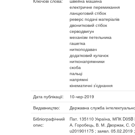
Ключові слова:
швейна машина
електричне перемикання
ланцюговий стібок
реверс подачі матеріалів
двонитковий стібок
серводвигун
механізм петельника
гашетка
ниткоподавач
додатковий кулачок
нитконапрямники
скоба
пальці
напрямні
кінематичні з’єднання
Дата публікації:
10-чер-2019
Видавництво:
Державна служба інтелектуальної
Бібліографічний
Пат. 135110 Україна, МПК D05B 3
опис:
А. Горобець, В. М. Дворжак, С. О
u201901175 ; заявл. 05.02.2019 ;