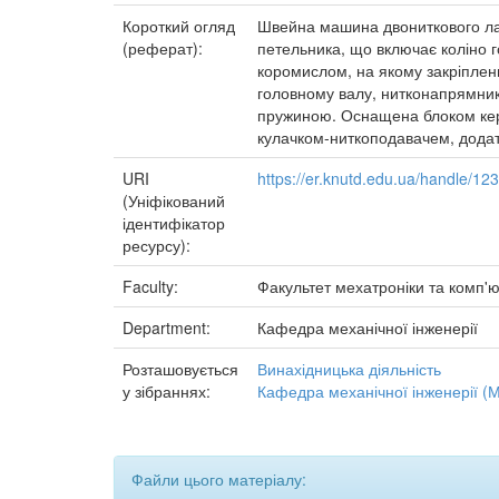
Короткий огляд
Швейна машина двониткового лан
(реферат):
петельника, що включає коліно 
коромислом, на якому закріплени
головному валу, нитконапрямники
пружиною. Оснащена блоком кер
кулачком-ниткоподавачем, дода
URI
https://er.knutd.edu.ua/handle/1
(Уніфікований
ідентифікатор
ресурсу):
Faculty:
Факультет мехатроніки та комп'ю
Department:
Кафедра механічної інженерії
Розташовується
Винахідницька діяльність
у зібраннях:
Кафедра механічної інженерії (М
Файли цього матеріалу: