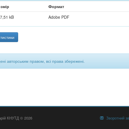
змір
Формат
7,51 kB
Adobe PDF
тистики
щені авторським правом, всі права збережені.
тарій КНУТД © 2026
Зворотний зв