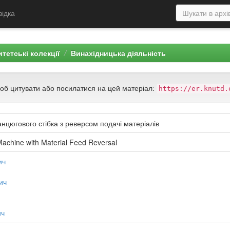
відка
тетські колекції
Винахідницька діяльність
щоб цитувати або посилатися на цей матеріал:
https://er.knutd.
цюгового стібка з реверсом подачі матеріалів
achine with Material Feed Reversal
ич
ич
ич