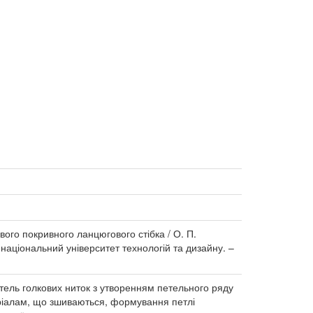
ого покривного ланцюгового стібка / О. П.
 національний університет технологій та дизайну. –
тель голкових ниток з утворенням петельного ряду
еріалам, що зшиваються, формування петлі