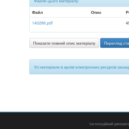
Файли цього матеріалу:
Файл
Опис
Р
140286.pdf
4
Показати повний опис матеріалу
Перегляд ста
Усі матеріали в архіві електронних ресурсів захи
Інституційний репози