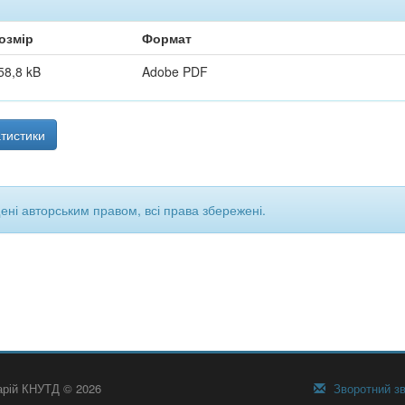
озмір
Формат
58,8 kB
Adobe PDF
тистики
щені авторським правом, всі права збережені.
тарій КНУТД © 2026
Зворотний зв