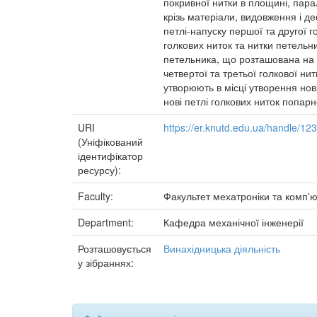
покривної нитки в площині, парал
крізь матеріали, видовження і д
петлі-напуску першої та другої 
голкових ниток та нитки петельн
петельника, що розташована на ін
четвертої та третьої голкової ни
утворюють в місці утворення нови
нові петлі голкових ниток попарн
URI
https://er.knutd.edu.ua/handle/1
(Уніфікований
ідентифікатор
ресурсу):
Faculty:
Факультет мехатроніки та комп'ю
Department:
Кафедра механічної інженерії
Розташовується
Винахідницька діяльність
у зібраннях: