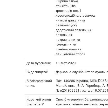
ширина стібка
стійкість шва
траєкторія петлі
хрестоподібна структура
ниткові трикутники
петлі-напуску
додатковий петельник
петельник
покривна нитка
голкові нитки
швейна машина
ланцюговий стібок
Дата публікації:
10-лют-2020
Видавництво:
Державна служба інтелектуальної
Бібліографічний
Пат. 140286 Україна, МПК D05B 9
опис:
Манойленко, В. А. Горобець, А. В
№ u201908331 ; заявл. 16.07.2019
Короткий огляд
Спосіб утворення багатонитково
(реферат):
з двома крайніми петлями, верш