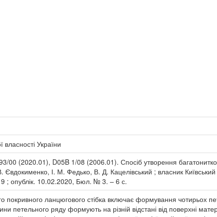
 власності України
3/00 (2020.01), D05B 1/08 (2006.01). Спосіб утворення багатонитков
. Євдокименко, І. М. Федько, В. Д. Кацелівський ; власник Київський
 ; опублік. 10.02.2020, Бюл. № 3. – 6 с.
го покривного ланцюгового стібка включає формування чотирьох пе
ини петельного ряду формують на різній відстані від поверхні мат