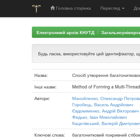
Головна сторінка
Перегляд
До
Skip
navigation
Електронний архів КНУТД
Загальноуніверси
Будь ласка, використовуйте цей ідентифікатор, 
Назва:
Спосіб утворення багатонитково
Інші назви:
Method of Forming a Multi-Thread
Автори:
Манойленко, Олександр Петров
Горобець, Василь Андрійович
Євдокименко, Андрій Вікторович
Федько, Іван Миколайович
Кацелівський, Валерій Дмитрови
Ключові слова:
багатонитковий покривний стібок