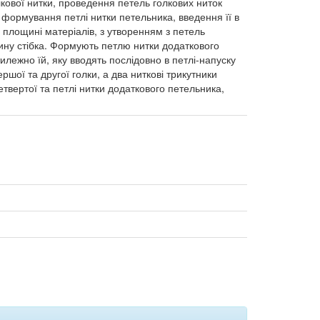
олкової нитки, проведення петель голкових ниток
 формування петлі нитки петельника, введення її в
 площині матеріалів, з утворенням з петель
жину стібка. Формують петлю нитки додаткового
тилежно їй, яку вводять послідовно в петлі-напуску
ршої та другої голки, а два ниткові трикутники
етвертої та петлі нитки додаткового петельника,