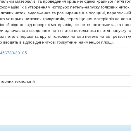
ельній матеріалів, та проведення крізь неї однієї крайньої петлі г
еформацію їх з утворенням чотирьох петель-напуску голкових ниток,
голкових ниток, видовження та розширення її в площині, паралельній
ика чотирьох ниткових трикутників, переміщення матеріалів на дов
шій відстані від поверхні матеріалів, ніж петля петельника, та про
тки одночасно з введенням петлі нитки петельника в петлі-напуску пе
х петель першої та другої голкових ниток з петель ниток третьої і ч
о вводять в відповідні ниткові трикутники найменшої площі.
23456789/30105
терних технологій