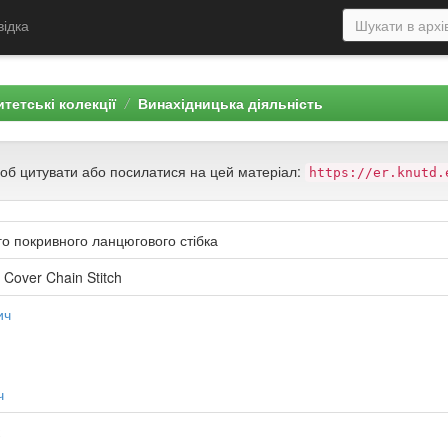
відка
тетські колекції
Винахідницька діяльність
щоб цитувати або посилатися на цей матеріал:
https://er.knutd.
го покривного ланцюгового стібка
 Cover Chain Stitch
ич
ч