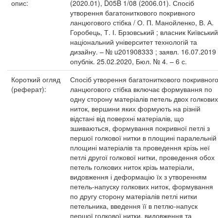
опис:
(2020.01), D05B 1/08 (2006.01). Спосіб
утворення багатониткового покривного
ланцюгового стібка / О. П. Манойленко, В. А.
Горобець, Т. І. Брзовський ; власник Київський
національний університет технологій та
дизайну. – № u201908333 ; заявл. 16.07.2019 
опублік. 25.02.2020, Бюл. № 4. – 6 с.
Короткий огляд
Спосіб утворення багатониткового покривног
(реферат):
ланцюгового стібка включає формування по
одну сторону матеріалів петель двох голкових
ниток, вершини яких формують на різній
відстані від поверхні матеріалів, що
зшиваються, формування покривної петлі з
першої голкової нитки в площині паралельній
площині матеріалів та проведення крізь неї
петлі другої голкової нитки, проведення обох
петель голкових ниток крізь матеріали,
видовження і деформацію їх з утворенням
петель-напуску голкових ниток, формування
по другу сторону матеріалів петлі нитки
петельника, введення її в петлю-напуск
першої голкової нитки, видовження та