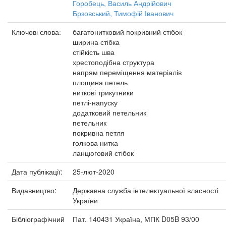
Горобець, Василь Андрійович
Брзовський, Тимофій Іванович
Ключові слова:
багатонитковий покривний стібок
ширина стібка
стійкість шва
хрестоподібна структура
напрям переміщення матеріалів
площина петель
ниткові трикутники
петлі-напуску
додатковий петельник
петельник
покривна петля
голкова нитка
ланцюговий стібок
Дата публікації:
25-лют-2020
Видавництво:
Державна служба інтелектуальної власності
України
Бібліографічний
Пат. 140431 Україна, МПК D05B 93/00