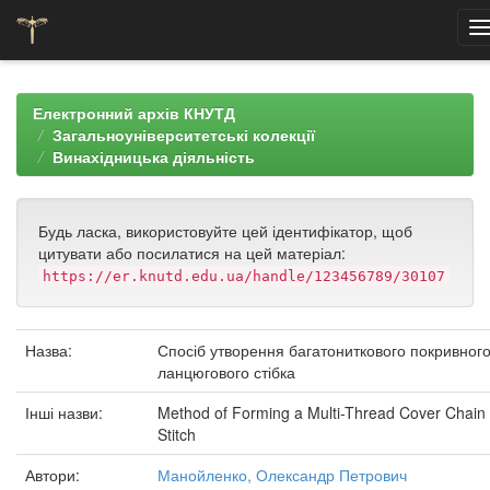
Skip
navigation
Електронний архів КНУТД
Загальноуніверситетські колекції
Винахідницька діяльність
Будь ласка, використовуйте цей ідентифікатор, щоб
цитувати або посилатися на цей матеріал:
https://er.knutd.edu.ua/handle/123456789/30107
Назва:
Спосіб утворення багатониткового покривног
ланцюгового стібка
Інші назви:
Method of Forming a Multi-Thread Cover Chain
Stitch
Автори:
Манойленко, Олександр Петрович