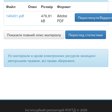
Файл
Опис
Розмір
Формат
140431.pdf
476,91
Adobe
Переглянути/Відкри
kB
PDF
Показати повний опис матеріалу
Перегляд статистики
Усі матеріали в архіві електронних ресурсів захищені
авторським правом, всі права збережені.
Інституційний репозитарій КНУТД © 2026