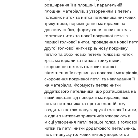
розширення її в площині, паралельній
площині матеріалів, з утворенням з петель
голкових ниток та нитки петельника ниткових
трикутників, переміщення матеріалів на
довжину стібка, формування нових петель
голкових ниток та нової покривної петлі з
першої голкової нитки, проведення нової петл
другої голкової нитки крізь нову покривну
петлю та обох нових петель голкових ниток
крізь матеріали та ниткові трикутники,
скорочення петель голкових ниток і
підтягнення їх вершин до поверхні матеріалів
скорочення покривної петлі та накладання її
на матеріали. Формують петлю нитки
додаткового петельника, що розташована на
іншій відстані від поверхні матеріалів, ніж
петля петельника та протилежно їй, яку
вводять в петлю-напуск другої голкової нитки,
а один з ниткових трикутників утворюють в
місці утворення петлі першої голки, з голкової
нитки та петлі нитки додаткового петельника,
петлі-напуску голкових ниток утворюють з