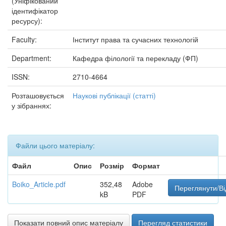
(Уніфікований
ідентифікатор
ресурсу):
Faculty:
Інститут права та сучасних технологій
Department:
Кафедра філології та перекладу (ФП)
ISSN:
2710-4664
Розташовується
Наукові публікації (статті)
у зібраннях:
Файли цього матеріалу:
Файл
Опис
Розмір
Формат
Boiko_Article.pdf
352,48
Adobe
Переглянути/Ві
kB
PDF
Показати повний опис матеріалу
Перегляд статистики