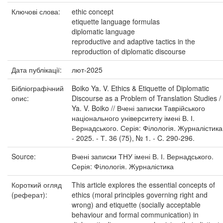
Ключові слова:
ethic concept
etiquette language formulas
diplomatic language
reproductive and adaptive tactics in the
reproduction of diplomatic discourse
Дата публікації:
лют-2025
Бібліографічний
Boiko Ya. V. Ethics & Etiquette of Diplomatic
опис:
Discourse as a Problem of Translation Studies /
Ya. V. Boiko // Вчені записки Таврійського
національного університету імені В. І.
Вернадського. Серія: Філологія. Журналістика
- 2025. - Т. 36 (75), № 1. - C. 290-296.
Source:
Вчені записки ТНУ імені В. І. Вернадського.
Серія: Філологія. Журналістика
Короткий огляд
This article explores the essential concepts of
(реферат):
ethics (moral principles governing right and
wrong) and etiquette (socially acceptable
behaviour and formal communication) in