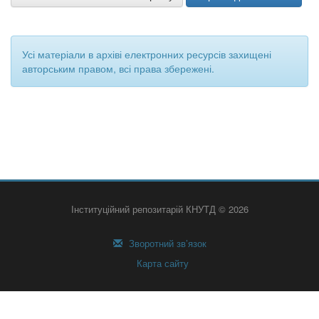
Усі матеріали в архіві електронних ресурсів захищені
авторським правом, всі права збережені.
Інституційний репозитарій КНУТД © 2026
Зворотний зв’язок
Карта сайту