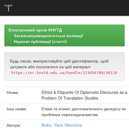
Skip
navigation
Електронний архів КНУТД
Загальноуніверситетські колекції
Наукові публікації (статті)
Будь ласка, використовуйте цей ідентифікатор, щоб
цитувати або посилатися на цей матеріал:
https://er.knutd.edu.ua/handle/123456789/30128
Назва:
Ethics & Etiquette Of Diplomatic Discourse as a
Problem Of Translation Studies
Інші назви:
Етика та етикет дипломатичного дискурсу як
проблема перекладознавства
Автори:
Boiko, Yana Viktorivna