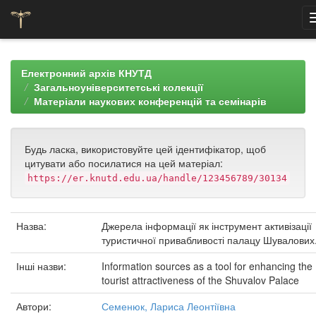
Skip
navigation
Електронний архів КНУТД
Загальноуніверситетські колекції
Матеріали наукових конференцій та семінарів
Будь ласка, використовуйте цей ідентифікатор, щоб
цитувати або посилатися на цей матеріал:
https://er.knutd.edu.ua/handle/123456789/30134
Назва:
Джерела інформації як інструмент активізації
туристичної привабливості палацу Шувалових
Інші назви:
Information sources as a tool for enhancing the
tourist attractiveness of the Shuvalov Palace
Автори:
Семенюк, Лариса Леонтіївна