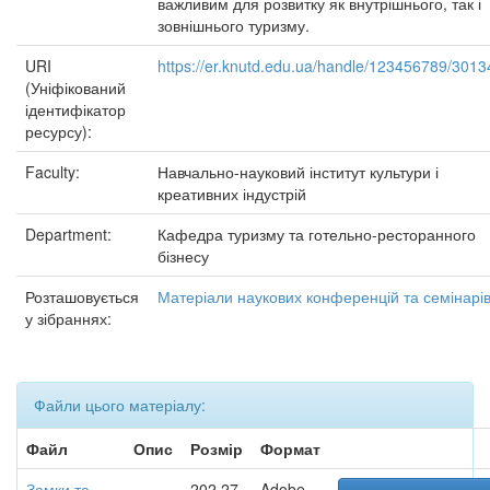
важливим для розвитку як внутрішнього, так і
зовнішнього туризму.
URI
https://er.knutd.edu.ua/handle/123456789/3013
(Уніфікований
ідентифікатор
ресурсу):
Faculty:
Навчально-науковий інститут культури і
креативних індустрій
Department:
Кафедра туризму та готельно-ресторанного
бізнесу
Розташовується
Матеріали наукових конференцій та семінарі
у зібраннях:
Файли цього матеріалу:
Файл
Опис
Розмір
Формат
Замки та
202,27
Adobe