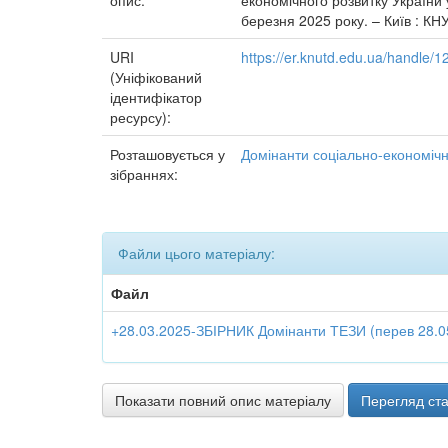
опис:
економічного розвитку України 
березня 2025 року. – Київ : КН
URI
https://er.knutd.edu.ua/handle
(Уніфікований
ідентифікатор
ресурсу):
Розташовується у
Домінанти соціально-економічн
зібраннях:
Файли цього матеріалу:
Файл
+28.03.2025-ЗБІРНИК Домінанти ТЕЗИ (перев 28.05
Показати повний опис матеріалу
Перегляд ста