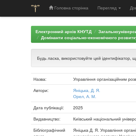
Головна сторінка
Перегляд
До
Skip
navigation
Електронний архів КНУТД
Загальноуніверси
Домінанти соціально-економічного розвитку
Будь ласка, використовуйте цей ідентифікатор, 
Назва:
Управління організаційним розв
Автори:
Яніцька, Д. Я.
Орел, А. М.
Дата публікації:
2025
Видавництво:
Київський національний універс
Бібліографічний
Яніцька Д. Я. Управління органі