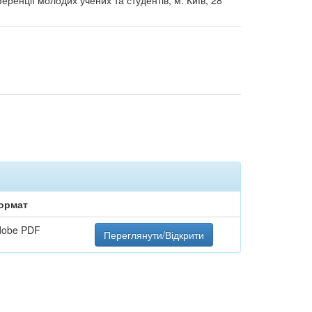
еренції молодих учених та студентів, м. Київ, 28
ормат
dobe PDF
Переглянути/Відкрити