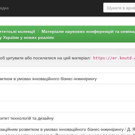
відка
тетські колекції
Матеріали наукових конференцій та семін
 України у нових реаліях
щоб цитувати або посилатися на цей матеріал:
https://er.knutd.
итком в умовах інноваційного бізнес-інжинірингу
итет технологій та дизайну
заційним розвитком в умовах інноваційного бізнес-інжинірингу / Д. Я