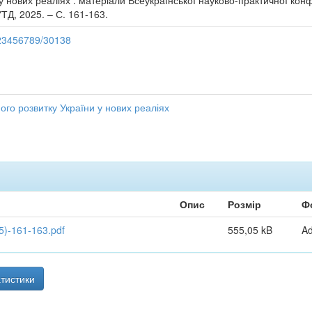
у нових реаліях : матеріали Всеукраїнської науково-практичної конф
УТД, 2025. – С. 161-163.
/123456789/30138
ого розвитку України у нових реаліях
Опис
Розмір
Ф
)-161-163.pdf
555,05 kB
A
тистики