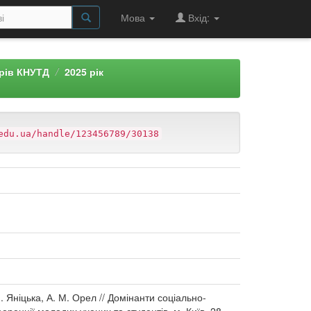
Мова
Вхід:
арів КНУТД
2025 рік
edu.ua/handle/123456789/30138
. Яніцька, А. М. Орел // Домінанти соціально-