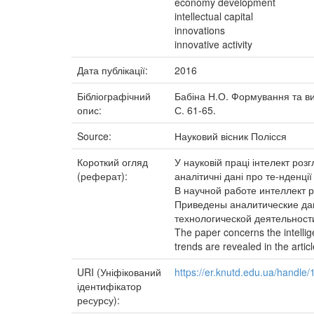
economy development
intellectual capital
innovations
innovative activity
Дата публікації:
2016
Бібліографічний
Бабіна Н.О. Формування та вик
опис:
С. 61-65.
Source:
Науковий вісник Полісся
Короткий огляд
У науковій праці інтелект роз
(реферат):
аналітичні дані про те-нденці
В научной работе интеллект 
Приведены аналитические да
технологической деятельност
The paper concerns the intellige
trends are revealed in the articl
URI (Уніфікований
https://er.knutd.edu.ua/handl
ідентифікатор
ресурсу):