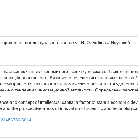
ористання інтелектуального капіталу / Н. О. Бабіна // Науковий віс
глядається як чинник економічного розвитку держави. Висвітлено по
ї інноваційної активності. Визначено перспективні напрями інноваційн
рассматривается как фактор экономического развития государства.
нные о тенденции инновационной активности. Определены перспе
и.
nce and concept of intellectual capital a factor of state's economic dev
e and the prospective areas of innovation of scientific and technological a
e/123456789/3014