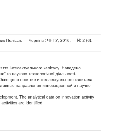
ник Полісся. — Чернігів : ЧНТУ, 2016. — № 2 (6). —
няття інтелектуального капіталу. Наведено
ої та науково-технологічної діяльності.
 Освещено понятие интеллектуального капитала.
ктивные направления инновационной и научно-
elopment. The analytical data on innovation activity
ctivities are identified.