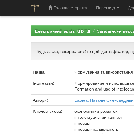
Головна сторінка
Перегляд
До
Skip
navigation
Електронний архів КНУТД
Загальноуніверси
Будь ласка, використовуйте цей ідентифікатор, 
Назва:
Формування та використання і
Інші назви:
Формирование и использован
Formation and use of intellectua
Автори:
Бабіна, Наталія Олександрівн
Ключові слова:
економічний розвиток
інтелектуальний капітал
інновації
інноваційна діяльність