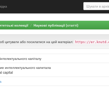
відка
тетські колекції
Наукові публікації (статті)
щоб цитувати або посилатися на цей матеріал:
https://er.knutd.
нтелектуального капіталу
ие интеллектуального капитала
l capital
а