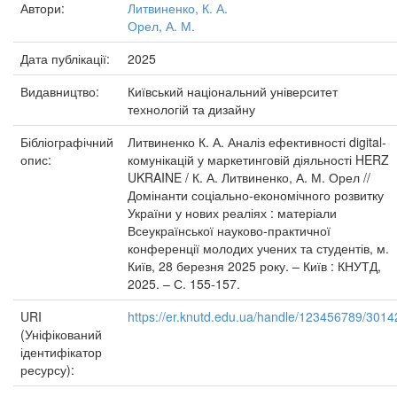
Автори:
Литвиненко, К. А.
Орел, А. М.
Дата публікації:
2025
Видавництво:
Київський національний університет
технологій та дизайну
Бібліографічний
Литвиненко К. А. Аналіз ефективності digital-
опис:
комунікацій у маркетинговій діяльності HERZ
UKRAINE / К. А. Литвиненко, А. М. Орел //
Домінанти соціально-економічного розвитку
України у нових реаліях : матеріали
Всеукраїнської науково-практичної
конференції молодих учених та студентів, м.
Київ, 28 березня 2025 року. – Київ : КНУТД,
2025. – С. 155-157.
URI
https://er.knutd.edu.ua/handle/123456789/3014
(Уніфікований
ідентифікатор
ресурсу):