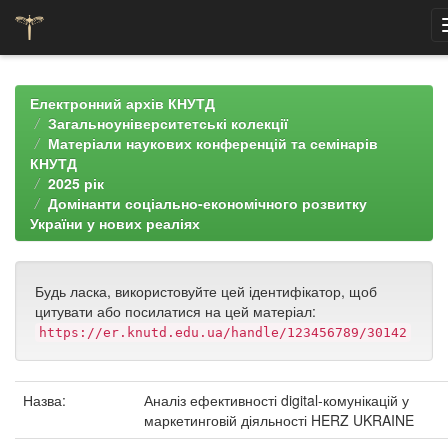
Skip
navigation
Електронний архів КНУТД
Загальноуніверситетські колекції
Матеріали наукових конференцій та семінарів
КНУТД
2025 рік
Домінанти соціально-економічного розвитку
України у нових реаліях
Будь ласка, використовуйте цей ідентифікатор, щоб
цитувати або посилатися на цей матеріал:
https://er.knutd.edu.ua/handle/123456789/30142
Назва:
Аналіз ефективності digital-комунікацій у
маркетинговій діяльності HERZ UKRAINE