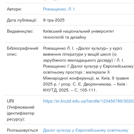
Автори:
Ромащенко, Л. І.
Дата публікації:
9-тра-2025
Видавництво:
Київський національний університет
технологій та дизайну
Бібліографічний
Ромащенко Л. І. «Діалог культур» у курсі
опис:
вивчення літератури у вищій школі (із
зарубіжного викладацького досвіду) / Л. І.
Ромащенко // Діалог культур у Європейському
освітньому просторі : матеріали Х
Міжнародної конференції, м. Київ, 9 травня
2025 р. / упор. С. Є. Дворянчикова. – Київ :
КНУТД, 2025. – С. 105-111.
URI
https://er.knutd.edu.ua/handle/123456789/3020
(Уніфікований
ідентифікатор
ресурсу):
Розташовується
Діалог культур у Європейському освітньому