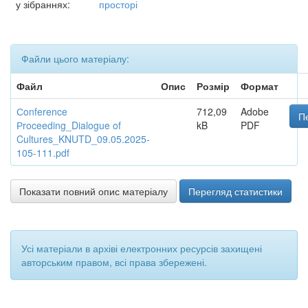
у зібраннях:
просторі
Файли цього матеріалу:
Файл
Опис
Розмір
Формат
Сonference
712,09
Adobe
П
Рroceeding_Dialogue of
kB
PDF
Cultures_KNUTD_09.05.2025-
105-111.pdf
Показати повний опис матеріалу
Перегляд статистики
Усі матеріали в архіві електронних ресурсів захищені
авторським правом, всі права збережені.