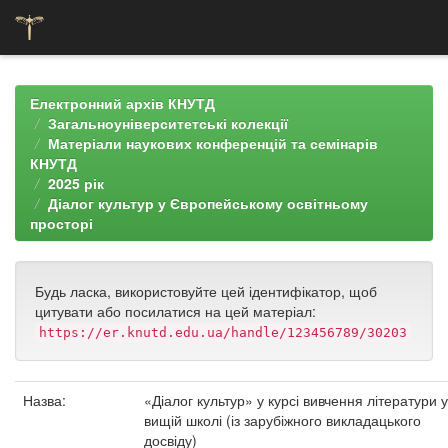
Skip
navigation
Електронний архів КНУТД
Загальноуніверситетські колекції
Матеріали наукових конференцій та семінарів
КНУТД
2025 рік
Діалог культур у Європейському освітньому
просторі
Будь ласка, використовуйте цей ідентифікатор, щоб
цитувати або посилатися на цей матеріал:
https://er.knutd.edu.ua/handle/123456789/30203
Назва:
«Діалог культур» у курсі вивчення літератури у
вищій школі (із зарубіжного викладацького
досвіду)