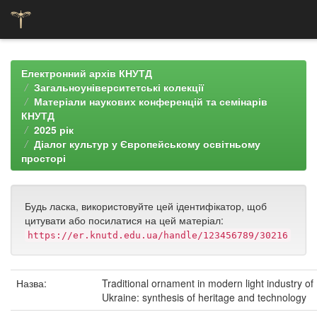
Skip
navigation
Електронний архів КНУТД
Загальноуніверситетські колекції
Матеріали наукових конференцій та семінарів
КНУТД
2025 рік
Діалог культур у Європейському освітньому
просторі
Будь ласка, використовуйте цей ідентифікатор, щоб
цитувати або посилатися на цей матеріал:
https://er.knutd.edu.ua/handle/123456789/30216
Назва:
Traditional ornament in modern light industry of
Ukraine: synthesis of heritage and technology