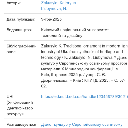
Автори:
Zakusylo, Kateryna
Liubymova, N.
Дата публікації:
9-тра-2025
Видавництво:
Київський національний університет
технологій та дизайну
Бібліографічний
Zakusylo K. Traditional ornament in modern ligh
опис:
industry of Ukraine: synthesis of heritage and
technology / K. Zakusylo, N. Liubymova // Діало
культур у Європейському освітньому просторі 
матеріали Х Міжнародної конференції, м.
Київ, 9 травня 2025 р. / упор. С. Є.
Дворянчикова. – Київ : КНУТД, 2025. – С. 57-
62.
URI
https://er.knutd.edu.ua/handle/123456789/3021
(Уніфікований
ідентифікатор
ресурсу):
Розташовується
Діалог культур у Європейському освітньому