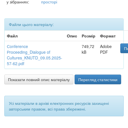
у зібраннях:
просторі
Файли цього матеріалу:
Файл
Опис
Розмір
Формат
Сonference
749,72
Adobe
П
Рroceeding_Dialogue of
kB
PDF
Cultures_KNUTD_09.05.2025-
57-62.pdf
Показати повний опис матеріалу
Перегляд статистики
Усі матеріали в архіві електронних ресурсів захищені
авторським правом, всі права збережені.