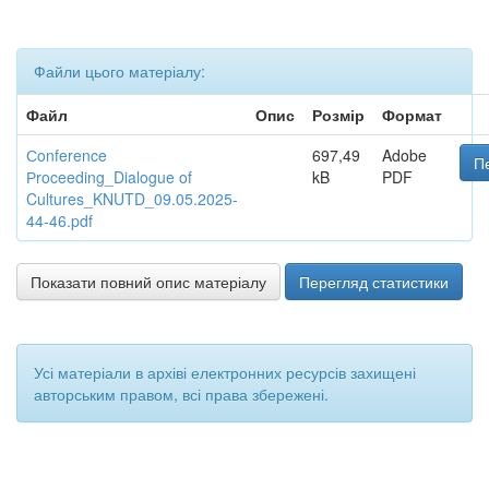
Файли цього матеріалу:
Файл
Опис
Розмір
Формат
Сonference
697,49
Adobe
П
Рroceeding_Dialogue of
kB
PDF
Cultures_KNUTD_09.05.2025-
44-46.pdf
Показати повний опис матеріалу
Перегляд статистики
Усі матеріали в архіві електронних ресурсів захищені
авторським правом, всі права збережені.