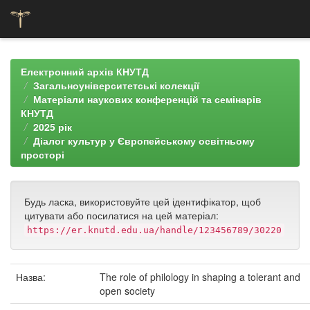
Skip
navigation
Електронний архів КНУТД
Загальноуніверситетські колекції
Матеріали наукових конференцій та семінарів
КНУТД
2025 рік
Діалог культур у Європейському освітньому
просторі
Будь ласка, використовуйте цей ідентифікатор, щоб
цитувати або посилатися на цей матеріал:
https://er.knutd.edu.ua/handle/123456789/30220
Назва:
The role of philology in shaping a tolerant and
open society