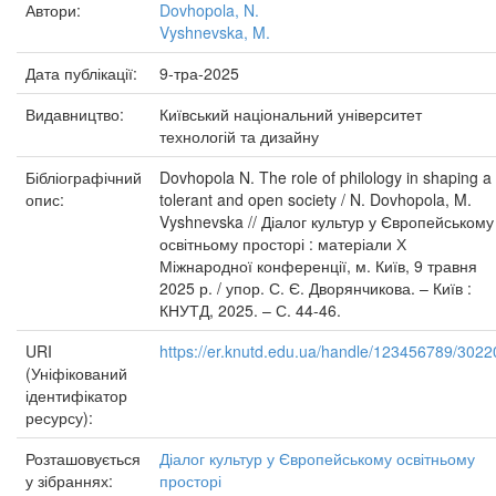
Автори:
Dovhopola, N.
Vyshnevska, M.
Дата публікації:
9-тра-2025
Видавництво:
Київський національний університет
технологій та дизайну
Бібліографічний
Dovhopola N. The role of philology in shaping a
опис:
tolerant and open society / N. Dovhopola, M.
Vyshnevska // Діалог культур у Європейському
освітньому просторі : матеріали Х
Міжнародної конференції, м. Київ, 9 травня
2025 р. / упор. С. Є. Дворянчикова. – Київ :
КНУТД, 2025. – С. 44-46.
URI
https://er.knutd.edu.ua/handle/123456789/3022
(Уніфікований
ідентифікатор
ресурсу):
Розташовується
Діалог культур у Європейському освітньому
у зібраннях:
просторі