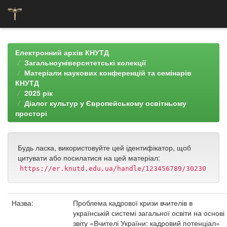
Skip
navigation
Електронний архів КНУТД
Загальноуніверситетські колекції
Матеріали наукових конференцій та семінарів
КНУТД
2025 рік
Діалог культур у Європейському освітньому
просторі
Будь ласка, використовуйте цей ідентифікатор, щоб
цитувати або посилатися на цей матеріал:
https://er.knutd.edu.ua/handle/123456789/30230
Назва:
Проблема кадрової кризи вчителів в
українській системі загальної освіти на основі
звіту «Вчителі України: кадровий потенціал»