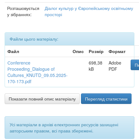
Розташовується
Діалог культур у Європейському освітньому
у зібраннях:
просторі
Файли цього матеріалу:
Файл
Опис
Розмір
Формат
Сonference
698,38
Adobe
П
Рroceeding_Dialogue of
kB
PDF
Cultures_KNUTD_09.05.2025-
170-173.pdf
Показати повний опис матеріалу
Перегляд статистики
Усі матеріали в архіві електронних ресурсів захищені
авторським правом, всі права збережені.