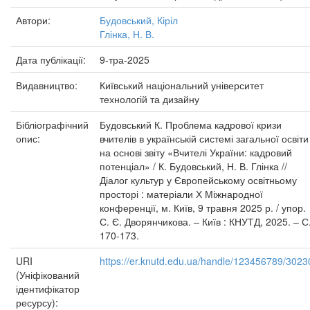
Автори:
Будовський, Кіріл
Глінка, Н. В.
Дата публікації:
9-тра-2025
Видавництво:
Київський національний університет
технологій та дизайну
Бібліографічний
Будовський К. Проблема кадрової кризи
опис:
вчителів в українській системі загальної освіти
на основі звіту «Вчителі України: кадровий
потенціал» / К. Будовський, Н. В. Глінка //
Діалог культур у Європейському освітньому
просторі : матеріали Х Міжнародної
конференції, м. Київ, 9 травня 2025 р. / упор.
С. Є. Дворянчикова. – Київ : КНУТД, 2025. – С
170-173.
URI
https://er.knutd.edu.ua/handle/123456789/3023
(Уніфікований
ідентифікатор
ресурсу):