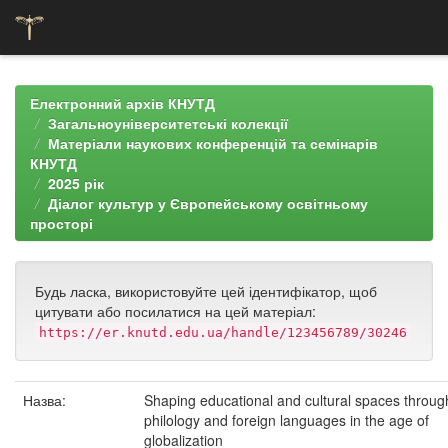
Skip
navigation
Електронний архів КНУТД
Загальноуніверситетські колекції
Матеріали наукових конференцій та семінарів
КНУТД
2025 рік
Діалог культур у Європейському освітньому
просторі
Будь ласка, використовуйте цей ідентифікатор, щоб
цитувати або посилатися на цей матеріал:
https://er.knutd.edu.ua/handle/123456789/30246
Назва:
Shaping educational and cultural spaces throug
philology and foreign languages in the age of
globalization