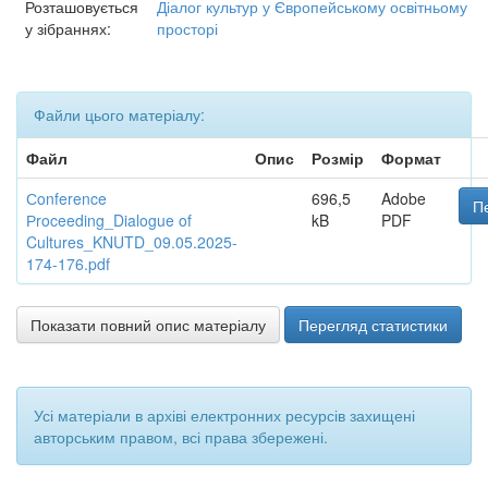
Розташовується
Діалог культур у Європейському освітньому
у зібраннях:
просторі
Файли цього матеріалу:
Файл
Опис
Розмір
Формат
Сonference
696,5
Adobe
П
Рroceeding_Dialogue of
kB
PDF
Cultures_KNUTD_09.05.2025-
174-176.pdf
Показати повний опис матеріалу
Перегляд статистики
Усі матеріали в архіві електронних ресурсів захищені
авторським правом, всі права збережені.