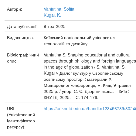
Автори:
Vaniutina, Sofiia
Kugai, K.
Дата публікації:
9-тра-2025
Видавництво:
Київський національний університет
технологій та дизайну
Бібліографічний
Vaniutina S. Shaping educational and cultural
опис:
spaces through philology and foreign languages
in the age of globalization / S. Vaniutina, S.
Kugai // Діалог культур у Європейському
освітньому просторі : матеріали Х
Міжнародної конференції, м. Київ, 9 травня
2025 р. / упор. С. Є. Дворянчикова. – Київ :
КНУТД, 2025. – С. 174-176.
URI
https://er.knutd.edu.ua/handle/123456789/3024
(Уніфікований
ідентифікатор
ресурсу):