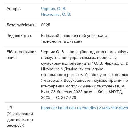
Автори:
Черних, О. В.
Ніконенко, О. В.
Дата публікації:
2025
Видавництво:
Київський національний університет
технологій та дизайну
Бібліографічний
Черних О. В. Інноваційно-адаптивні механізм
опис:
стимулювання управлінських процесів у
сучасному підприємництві / О. В. Черних, О. В
Ніконенко // Домінанти соціально-
економічного розвитку України у нових реалія
: матеріали Всеукраїнської науково-практично
конференції молодих учених та студентів, м.
Київ, 28 березня 2025 року. – Київ : КНУТД,
2025. – С. 277-279.
URI
https://er.knutd.edu.ua/handle/123456789/3025
(Уніфікований
ідентифікатор
ресурсу):