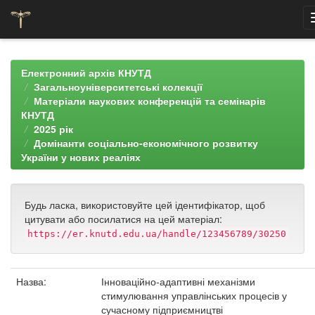
Skip
navigation
Електронний архів КНУТД
Загальноуніверситетські колекції
Матеріали наукових конференцій та семінарів
КНУТД
2025 рік
Домінанти соціально-економічного розвитку
України у нових реаліях
Будь ласка, використовуйте цей ідентифікатор, щоб
цитувати або посилатися на цей матеріал:
https://er.knutd.edu.ua/handle/123456789/30250
Назва:
Інноваційно-адаптивні механізми
стимулювання управлінських процесів у
сучасному підприємництві