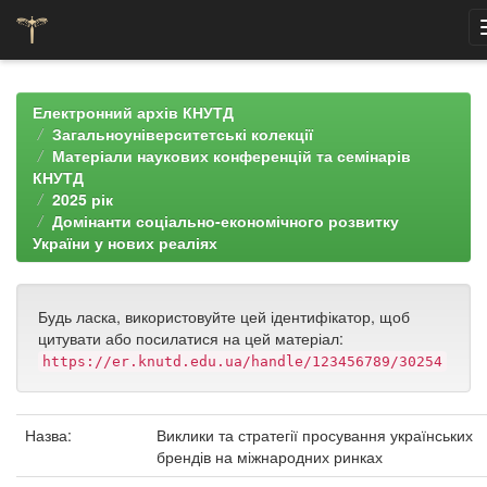
Skip
navigation
Електронний архів КНУТД
Загальноуніверситетські колекції
Матеріали наукових конференцій та семінарів
КНУТД
2025 рік
Домінанти соціально-економічного розвитку
України у нових реаліях
Будь ласка, використовуйте цей ідентифікатор, щоб
цитувати або посилатися на цей матеріал:
https://er.knutd.edu.ua/handle/123456789/30254
Назва:
Виклики та стратегії просування українських
брендів на міжнародних ринках