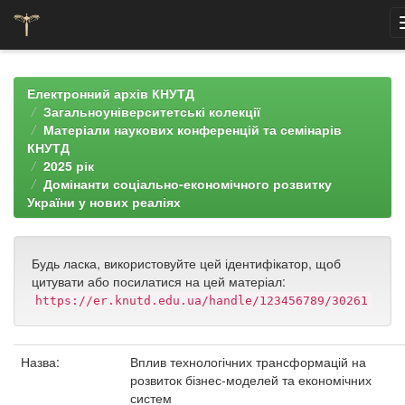
Skip
navigation
Електронний архів КНУТД
Загальноуніверситетські колекції
Матеріали наукових конференцій та семінарів
КНУТД
2025 рік
Домінанти соціально-економічного розвитку
України у нових реаліях
Будь ласка, використовуйте цей ідентифікатор, щоб
цитувати або посилатися на цей матеріал:
https://er.knutd.edu.ua/handle/123456789/30261
Назва:
Вплив технологічних трансформацій на
розвиток бізнес-моделей та економічних
систем