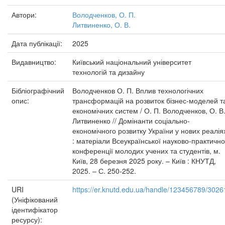
Автори:
Володченков, О. П.
Литвиненко, О. В.
Дата публікації:
2025
Видавництво:
Київський національний університет
технологій та дизайну
Бібліографічний
Володченков О. П. Вплив технологічних
опис:
трансформацій на розвиток бізнес-моделей т
економічних систем / О. П. Володченков, О. В
Литвиненко // Домінанти соціально-
економічного розвитку України у нових реалія
: матеріали Всеукраїнської науково-практично
конференції молодих учених та студентів, м.
Київ, 28 березня 2025 року. – Київ : КНУТД,
2025. – С. 250-252.
URI
https://er.knutd.edu.ua/handle/123456789/3026
(Уніфікований
ідентифікатор
ресурсу):