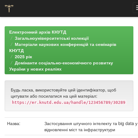
Skip
navigation
Електронний архів КНУТД
Загальноуніверситетські колекції
Матеріали наукових конференцій та семінарів
КНУТД
2025 рік
Домінанти соціально-економічного розвитку
України у нових реаліях
Будь ласка, використовуйте цей ідентифікатор, щоб
цитувати або посилатися на цей матеріал:
https://er.knutd.edu.ua/handle/123456789/30289
Назва:
Застосування штучного інтелекту та big data у
відновленні міст та інфраструктури